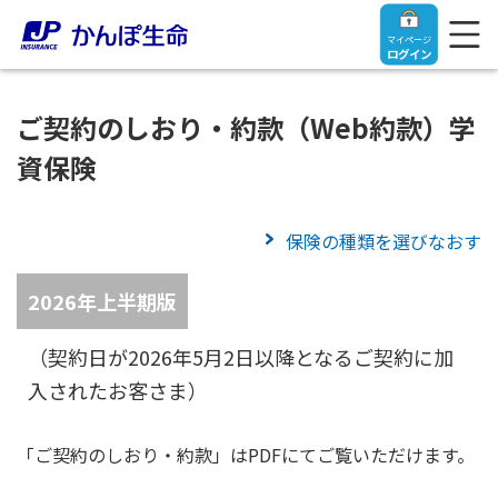
マイページ
ログイン
ご契約のしおり・約款（Web約款）学
資保険
トップ
保険の種類を選びなおす
ご契約者さま
2026年上半期版
保険をご検討中のお客さま
ご契約者さま
（契約日が2026年5月2日以降となるご契約に加
入されたお客さま）
マイページログイン
法人のお客さま
保険をご検討中のお客さま
「ご契約のしおり・約款」はPDFにてご覧いただけます。
お役立ち情報
【まずはご相談ください】企業経営でお悩みの方はこ
入院保険金・手術保険金のご請求
ちら