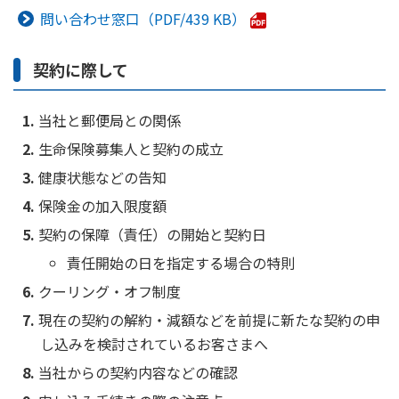
ご契約内容の確認
問い合わせ窓口
439 KB
健康情報
お客さまに関する情報等の確認の取り組み
契約に際して
ご契約手続きの流れ
かんぽブランド
保険料のお払込方法
当社と郵便局との関係
かんぽアプリ～かんぽの健康と安心を手のひらに～
各種サービス・お知らせ
生命保険募集人と契約の成立
保険用語集
かんぽプラチナライフサービス
健康状態などの告知
お問い合わせ
保険金の加入限度額
かんぽ生命のサステナビリティ
ご契約のしおり・約款（Web約款）
契約の保障（責任）の開始と契約日
すこやか健康ラボ
保険用語集
責任開始の日を指定する場合の特則
お問い合わせ
クーリング・オフ制度
現在の契約の解約・減額などを前提に新たな契約の申
お客さまの声／お客さまサービス向上の取組み
し込みを検討されているお客さまへ
ラジオ体操・みんなの体操
当社からの契約内容などの確認
ラジオ体操ポータルサイト