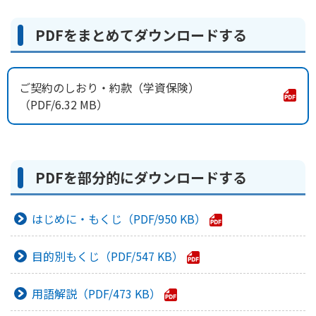
かんぽ生命について
終身保険
PDFをまとめてダウンロードする
法人のお客さま向け商品一覧
養老保険
目的から探す
よくあるご質問
かんぽ生命について
かんぽのLifeサポートナビ
定期保険
お手続き一覧
お役立ち情報
ご契約のしおり・約款（学資保険）
学資保険
きっかけ・できごとから探す
6.32 MB
お問い合わせ
かんぽ生命の団体取扱い
長寿支援保険
法人向け資料請求
お見積りシミュレーション
サステナビリティ
ご挨拶
保険
資料請求
お問い合わせ先
経営理念・経営戦略
PDFを部分的にダウンロードする
医療
マイページでできること
株主・投資家のみなさまへ
会社概要
お金
新規登録
はじめに・もくじ
950 KB
財務情報
子育て
ログイン
採用情報
株主・投資家のみなさまへ
ライフプラン
保険の探し方のポイント
目的別もくじ
547 KB
日本郵政グループとしての取り組み
保険かんたん診断
English
採用情報
用語解説
473 KB
これからのライフイベントでかかる費用とは？
CM・オウンドメディア／ソーシャルメディア