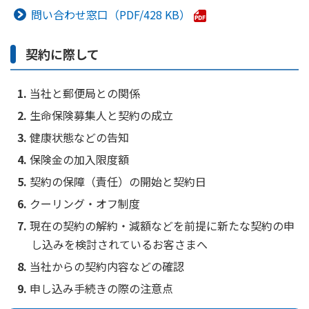
ご契約内容の確認
問い合わせ窓口
428 KB
健康情報
お客さまに関する情報等の確認の取り組み
契約に際して
ご契約手続きの流れ
かんぽブランド
保険料のお払込方法
当社と郵便局との関係
かんぽアプリ～かんぽの健康と安心を手のひらに～
各種サービス・お知らせ
生命保険募集人と契約の成立
保険用語集
かんぽプラチナライフサービス
健康状態などの告知
お問い合わせ
保険金の加入限度額
かんぽ生命のサステナビリティ
ご契約のしおり・約款（Web約款）
契約の保障（責任）の開始と契約日
すこやか健康ラボ
保険用語集
クーリング・オフ制度
お問い合わせ
現在の契約の解約・減額などを前提に新たな契約の申
し込みを検討されているお客さまへ
お客さまの声／お客さまサービス向上の取組み
当社からの契約内容などの確認
ラジオ体操・みんなの体操
申し込み手続きの際の注意点
ラジオ体操ポータルサイト