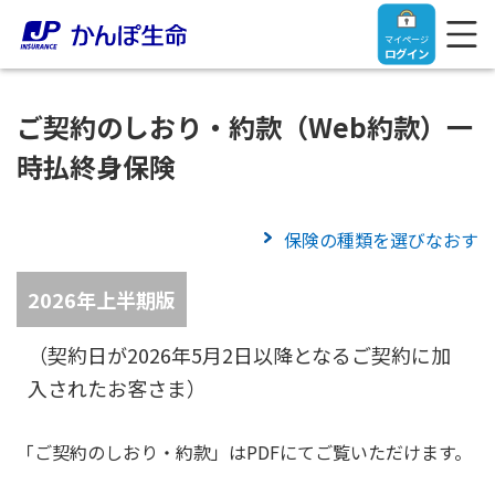
マイページ
ログイン
ご契約のしおり・約款（Web約款）一
時払終身保険
トップ
保険の種類を選びなおす
ご契約者さま
2026年上半期版
保険をご検討中のお客さま
ご契約者さま
（契約日が2026年5月2日以降となるご契約に加
入されたお客さま）
マイページログイン
法人のお客さま
保険をご検討中のお客さま
「ご契約のしおり・約款」はPDFにてご覧いただけます。
お役立ち情報
【まずはご相談ください】企業経営でお悩みの方はこ
入院保険金・手術保険金のご請求
ちら