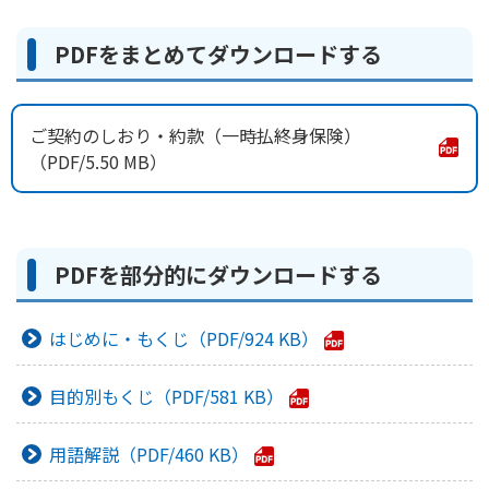
かんぽ生命について
終身保険
PDFをまとめてダウンロードする
法人のお客さま向け商品一覧
養老保険
目的から探す
よくあるご質問
かんぽ生命について
かんぽのLifeサポートナビ
定期保険
お手続き一覧
お役立ち情報
ご契約のしおり・約款（一時払終身保険）
学資保険
きっかけ・できごとから探す
5.50 MB
お問い合わせ
かんぽ生命の団体取扱い
長寿支援保険
法人向け資料請求
お見積りシミュレーション
サステナビリティ
ご挨拶
保険
資料請求
お問い合わせ先
経営理念・経営戦略
PDFを部分的にダウンロードする
医療
マイページでできること
株主・投資家のみなさまへ
会社概要
お金
新規登録
はじめに・もくじ
924 KB
財務情報
子育て
ログイン
採用情報
株主・投資家のみなさまへ
ライフプラン
保険の探し方のポイント
目的別もくじ
581 KB
日本郵政グループとしての取り組み
保険かんたん診断
English
採用情報
用語解説
460 KB
これからのライフイベントでかかる費用とは？
CM・オウンドメディア／ソーシャルメディア