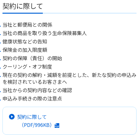
ご契約内容の確認
契約に際して
健康情報
お客さまに関する情報等の確認の取り組み
当社と郵便局との関係
ご契約手続きの流れ
当社の商品を取り扱う生命保険募集人
かんぽブランド
保険料のお払込方法
健康状態などの告知
かんぽアプリ～かんぽの健康と安心を手のひらに～
保険金の加入限度額
各種サービス・お知らせ
契約の保障（責任）の開始
保険用語集
かんぽプラチナライフサービス
クーリング・オフ制度
お問い合わせ
かんぽ生命のサステナビリティ
現在の契約の解約・減額を前提とした、新たな契約の申込み
ご契約のしおり・約款（Web約款）
を検討されているお客さまへ
すこやか健康ラボ
当社からの契約内容などの確認
保険用語集
申込み手続きの際の注意点
お問い合わせ
お客さまの声／お客さまサービス向上の取組み
契約に際して
ラジオ体操・みんなの体操
（PDF/996KB）
ラジオ体操ポータルサイト