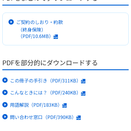
かんぽ生命について
終身保険
法人のお客さま向け商品一覧
養老保険
ご契約のしおり・約款
目的から探す
よくあるご質問
かんぽ生命について
かんぽのLifeサポートナビ
（終身保険）
定期保険
お手続き一覧
お役立ち情報
（PDF/10.6MB）
学資保険
きっかけ・できごとから探す
お問い合わせ
かんぽ生命の団体取扱い
長寿支援保険
法人向け資料請求
お見積りシミュレーション
PDFを部分的にダウンロードする
サステナビリティ
ご挨拶
保険
資料請求
お問い合わせ先
経営理念・経営戦略
医療
マイページでできること
株主・投資家のみなさまへ
この冊子の手引き（PDF/311KB）
会社概要
お金
新規登録
財務情報
子育て
こんなときには？（PDF/240KB）
ログイン
採用情報
株主・投資家のみなさまへ
ライフプラン
保険の探し方のポイント
用語解説（PDF/183KB）
日本郵政グループとしての取り組み
保険かんたん診断
English
問い合わせ窓口（PDF/390KB）
採用情報
これからのライフイベントでかかる費用とは？
CM・オウンドメディア／ソーシャルメディア