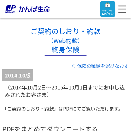
マイページ
ログイン
ご契約のしおり・約款
（Web約款）
終身保険
トップ
保険の種類を選びなおす
ご契約者さま
2014.10版
（2014年10月2日～2015年10月1日までにお申し込
保険をご検討中のお客さま
ご契約者さま
みされたお客さま）
マイページログイン
法人のお客さま
保険をご検討中のお客さま
「ご契約のしおり・約款」はPDFにてご覧いただけます。
お役立ち情報
【まずはご相談ください】企業経営でお悩みの方はこ
入院保険金・手術保険金のご請求
PDFをまとめてダウンロードする
ちら