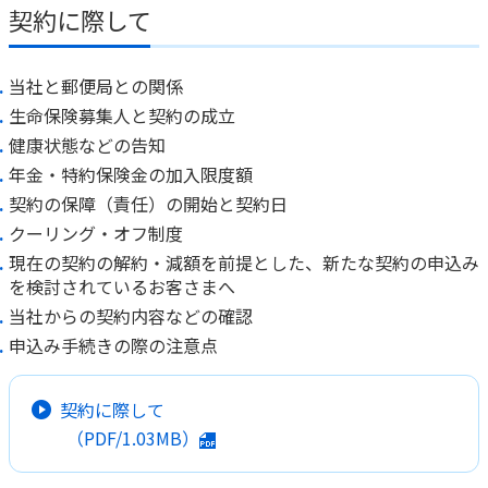
ご契約内容の確認
契約に際して
健康情報
お客さまに関する情報等の確認の取り組み
当社と郵便局との関係
ご契約手続きの流れ
生命保険募集人と契約の成立
かんぽブランド
保険料のお払込方法
健康状態などの告知
かんぽアプリ～かんぽの健康と安心を手のひらに～
年金・特約保険金の加入限度額
各種サービス・お知らせ
契約の保障（責任）の開始と契約日
保険用語集
かんぽプラチナライフサービス
クーリング・オフ制度
お問い合わせ
かんぽ生命のサステナビリティ
現在の契約の解約・減額を前提とした、新たな契約の申込み
ご契約のしおり・約款（Web約款）
を検討されているお客さまへ
すこやか健康ラボ
当社からの契約内容などの確認
保険用語集
申込み手続きの際の注意点
お問い合わせ
お客さまの声／お客さまサービス向上の取組み
契約に際して
ラジオ体操・みんなの体操
（PDF/1.03MB）
ラジオ体操ポータルサイト