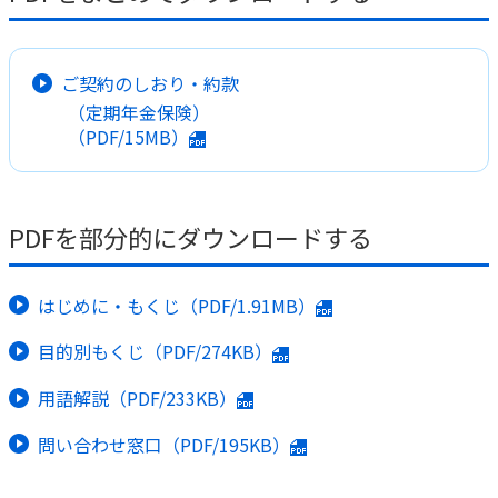
かんぽ生命について
終身保険
法人のお客さま向け商品一覧
養老保険
ご契約のしおり・約款
目的から探す
よくあるご質問
かんぽ生命について
かんぽのLifeサポートナビ
（定期年金保険）
定期保険
お手続き一覧
お役立ち情報
（PDF/15MB）
学資保険
きっかけ・できごとから探す
お問い合わせ
かんぽ生命の団体取扱い
長寿支援保険
法人向け資料請求
お見積りシミュレーション
PDFを部分的にダウンロードする
サステナビリティ
ご挨拶
保険
資料請求
お問い合わせ先
経営理念・経営戦略
医療
マイページでできること
株主・投資家のみなさまへ
はじめに・もくじ（PDF/1.91MB）
会社概要
お金
新規登録
財務情報
子育て
目的別もくじ（PDF/274KB）
ログイン
採用情報
株主・投資家のみなさまへ
ライフプラン
保険の探し方のポイント
用語解説（PDF/233KB）
日本郵政グループとしての取り組み
保険かんたん診断
English
問い合わせ窓口（PDF/195KB）
採用情報
これからのライフイベントでかかる費用とは？
CM・オウンドメディア／ソーシャルメディア