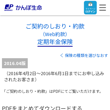
マイページ
ログイン
ご契約のしおり・約款
（Web約款）
定期年金保険
トップ
保険の種類を選びなおす
ご契約者さま
2016.04版
（2016年4月2日～2016年6月1日までにお申し込み
保険をご検討中のお客さま
ご契約者さま
されたお客さま）
マイページログイン
法人のお客さま
保険をご検討中のお客さま
「ご契約のしおり・約款」はPDFにてご覧いただけます。
お役立ち情報
【まずはご相談ください】企業経営でお悩みの方はこ
入院保険金・手術保険金のご請求
PDFをまとめてダウンロードする
ちら