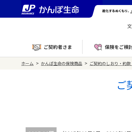
文
ご契約者さま
保険をご検
>
>
ホーム
かんぽ生命の保険商品
ご契約のしおり・約款
ご