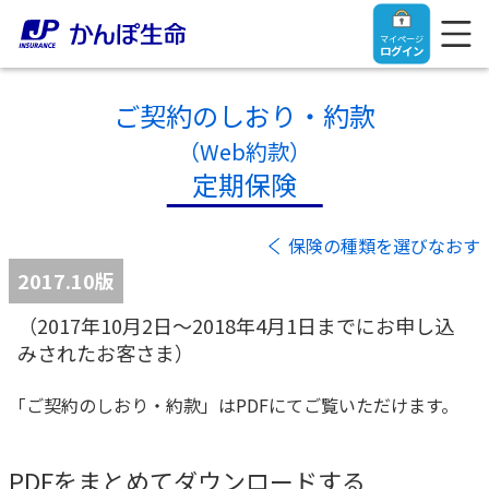
マイページ
ログイン
ご契約のしおり・約款
（Web約款）
定期保険
トップ
保険の種類を選びなおす
ご契約者さま
2017.10版
（2017年10月2日～2018年4月1日までにお申し込
保険をご検討中のお客さま
ご契約者さま
みされたお客さま）
マイページログイン
法人のお客さま
保険をご検討中のお客さま
「ご契約のしおり・約款」はPDFにてご覧いただけます。
お役立ち情報
【まずはご相談ください】企業経営でお悩みの方はこ
入院保険金・手術保険金のご請求
PDFをまとめてダウンロードする
ちら