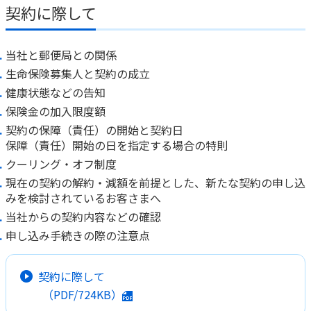
ご契約内容の確認
契約に際して
健康情報
お客さまに関する情報等の確認の取り組み
当社と郵便局との関係
ご契約手続きの流れ
生命保険募集人と契約の成立
かんぽブランド
保険料のお払込方法
健康状態などの告知
かんぽアプリ～かんぽの健康と安心を手のひらに～
保険金の加入限度額
各種サービス・お知らせ
契約の保障（責任）の開始と契約日
保険用語集
かんぽプラチナライフサービス
保障（責任）開始の日を指定する場合の特則
お問い合わせ
クーリング・オフ制度
かんぽ生命のサステナビリティ
ご契約のしおり・約款（Web約款）
現在の契約の解約・減額を前提とした、新たな契約の申し込
すこやか健康ラボ
みを検討されているお客さまへ
保険用語集
当社からの契約内容などの確認
お問い合わせ
申し込み手続きの際の注意点
お客さまの声／お客さまサービス向上の取組み
ラジオ体操・みんなの体操
契約に際して
（PDF/724KB）
ラジオ体操ポータルサイト