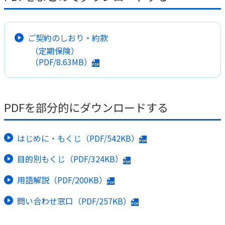
かんぽ生命について
終身保険
法人のお客さま向け商品一覧
養老保険
ご契約のしおり・約款
目的から探す
よくあるご質問
かんぽ生命について
かんぽのLifeサポートナビ
（定期保険）
定期保険
お手続き一覧
お役立ち情報
（PDF/8.63MB）
学資保険
きっかけ・できごとから探す
お問い合わせ
かんぽ生命の団体取扱い
長寿支援保険
法人向け資料請求
お見積りシミュレーション
PDFを部分的にダウンロードする
サステナビリティ
ご挨拶
保険
資料請求
お問い合わせ先
経営理念・経営戦略
医療
マイページでできること
株主・投資家のみなさまへ
はじめに・もくじ（PDF/542KB）
会社概要
お金
新規登録
財務情報
子育て
目的別もくじ（PDF/324KB）
ログイン
採用情報
株主・投資家のみなさまへ
ライフプラン
保険の探し方のポイント
用語解説（PDF/200KB）
日本郵政グループとしての取り組み
保険かんたん診断
English
問い合わせ窓口（PDF/257KB）
採用情報
これからのライフイベントでかかる費用とは？
CM・オウンドメディア／ソーシャルメディア