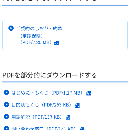
かんぽ生命について
終身保険
法人のお客さま向け商品一覧
養老保険
目的から探す
よくあるご質問
かんぽ生命について
かんぽのLifeサポートナビ
ご契約のしおり・約款
定期保険
お手続き一覧
お役立ち情報
（定期保険）
学資保険
きっかけ・できごとから探す
（PDF/
7.80 MB
）
お問い合わせ
かんぽ生命の団体取扱い
長寿支援保険
法人向け資料請求
お見積りシミュレーション
サステナビリティ
ご挨拶
保険
資料請求
お問い合わせ先
経営理念・経営戦略
医療
PDFを部分的にダウンロードする
マイページでできること
株主・投資家のみなさまへ
会社概要
お金
新規登録
財務情報
子育て
はじめに・もくじ（PDF/
1.17 MB
）
ログイン
採用情報
株主・投資家のみなさまへ
ライフプラン
保険の探し方のポイント
目的別もくじ（PDF/
253 KB
）
日本郵政グループとしての取り組み
保険かんたん診断
English
用語解説（PDF/
137 KB
）
採用情報
これからのライフイベントでかかる費用とは？
CM・オウンドメディア／ソーシャルメディア
問い合わせ窓口（PDF/
141 KB
）