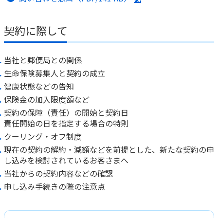
ご契約内容の確認
健康情報
お客さまに関する情報等の確認の取り組み
契約に際して
ご契約手続きの流れ
かんぽブランド
当社と郵便局との関係
保険料のお払込方法
かんぽアプリ～かんぽの健康と安心を手のひらに～
生命保険募集人と契約の成立
各種サービス・お知らせ
健康状態などの告知
保険用語集
かんぽプラチナライフサービス
保険金の加入限度額など
お問い合わせ
契約の保障（責任）の開始と契約日
かんぽ生命のサステナビリティ
責任開始の日を指定する場合の特則
ご契約のしおり・約款（Web約款）
すこやか健康ラボ
クーリング・オフ制度
保険用語集
現在の契約の解約・減額などを前提とした、新たな契約の申
お問い合わせ
し込みを検討されているお客さまへ
当社からの契約内容などの確認
お客さまの声／お客さまサービス向上の取組み
申し込み手続きの際の注意点
ラジオ体操・みんなの体操
ラジオ体操ポータルサイト