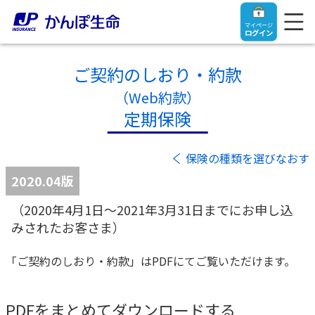
マイページ
ログイン
ご契約のしおり・約款
（Web約款）
定期保険
トップ
保険の種類を選びなおす
ご契約者さま
2020.04版
（2020年4月1日～2021年3月31日までにお申し込
保険をご検討中のお客さま
ご契約者さま
みされたお客さま）
マイページログイン
法人のお客さま
保険をご検討中のお客さま
「ご契約のしおり・約款」はPDFにてご覧いただけます。
お役立ち情報
【まずはご相談ください】企業経営でお悩みの方はこ
入院保険金・手術保険金のご請求
PDFをまとめてダウンロードする
ちら