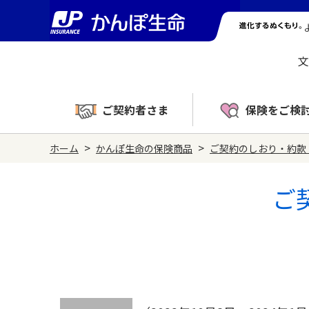
文
ご契約者さま
保険をご検
>
>
ホーム
かんぽ生命の保険商品
ご契約のしおり・約款
ご