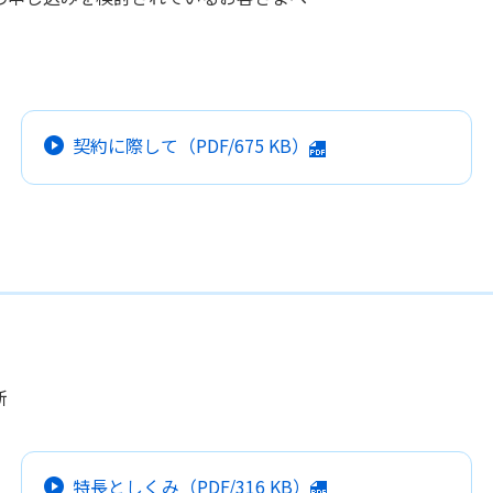
契約に際して
（PDF/
675 KB
）
新
特長としくみ
（PDF/
316 KB
）