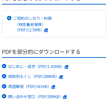
かんぽ生命について
終身保険
法人のお客さま向け商品一覧
養老保険
ご契約のしおり・約款
目的から探す
よくあるご質問
かんぽ生命について
かんぽのLifeサポートナビ
（特定養老保険）
定期保険
お手続き一覧
お役立ち情報
（PDF/12.5MB）
学資保険
きっかけ・できごとから探す
お問い合わせ
かんぽ生命の団体取扱い
長寿支援保険
法人向け資料請求
お見積りシミュレーション
PDFを部分的にダウンロードする
サステナビリティ
ご挨拶
保険
資料請求
お問い合わせ先
経営理念・経営戦略
医療
マイページでできること
株主・投資家のみなさまへ
はじめに・目次（PDF/1.43MB）
会社概要
お金
新規登録
財務情報
子育て
目的別もくじ（PDF/288KB）
ログイン
採用情報
株主・投資家のみなさまへ
ライフプラン
保険の探し方のポイント
用語解説（PDF/181KB）
日本郵政グループとしての取り組み
保険かんたん診断
English
問い合わせ窓口（PDF/389KB）
採用情報
これからのライフイベントでかかる費用とは？
CM・オウンドメディア／ソーシャルメディア