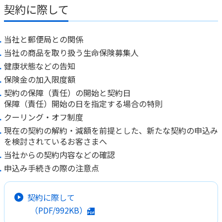
ご契約内容の確認
契約に際して
健康情報
お客さまに関する情報等の確認の取り組み
当社と郵便局との関係
ご契約手続きの流れ
当社の商品を取り扱う生命保険募集人
かんぽブランド
保険料のお払込方法
健康状態などの告知
かんぽアプリ～かんぽの健康と安心を手のひらに～
保険金の加入限度額
各種サービス・お知らせ
契約の保障（責任）の開始と契約日
保険用語集
かんぽプラチナライフサービス
保障（責任）開始の日を指定する場合の特則
お問い合わせ
クーリング・オフ制度
かんぽ生命のサステナビリティ
ご契約のしおり・約款（Web約款）
現在の契約の解約・減額を前提とした、新たな契約の申込み
すこやか健康ラボ
を検討されているお客さまへ
保険用語集
当社からの契約内容などの確認
お問い合わせ
申込み手続きの際の注意点
お客さまの声／お客さまサービス向上の取組み
ラジオ体操・みんなの体操
契約に際して
（PDF/992KB）
ラジオ体操ポータルサイト