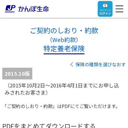
マイページ
ログイン
ご契約のしおり・約款
（Web約款）
特定養老保険
トップ
保険の種類を選びなおす
ご契約者さま
2015.10版
（2015年10月2日～2016年4月1日までにお申し込
保険をご検討中のお客さま
ご契約者さま
みされたお客さま）
マイページログイン
法人のお客さま
保険をご検討中のお客さま
「ご契約のしおり・約款」はPDFにてご覧いただけます。
お役立ち情報
【まずはご相談ください】企業経営でお悩みの方はこ
入院保険金・手術保険金のご請求
PDFをまとめてダウンロードする
ちら