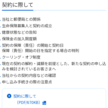
ご契約内容の確認
契約に際して
健康情報
お客さまに関する情報等の確認の取り組み
当社と郵便局との関係
ご契約手続きの流れ
生命保険募集人と契約の成立
かんぽブランド
保険料のお払込方法
健康状態などの告知
かんぽアプリ～かんぽの健康と安心を手のひらに～
保険金の加入限度額
各種サービス・お知らせ
契約の保障（責任）の開始と契約日
保険用語集
かんぽプラチナライフサービス
保障（責任）開始の日を指定する場合の特則
お問い合わせ
クーリング・オフ制度
かんぽ生命のサステナビリティ
ご契約のしおり・約款（Web約款）
現在の契約の解約・減額を前提とした、新たな契約の申し込
すこやか健康ラボ
みを検討されているお客さまへ
保険用語集
当社からの契約内容などの確認
お問い合わせ
申し込み手続きの際の注意点
お客さまの声／お客さまサービス向上の取組み
ラジオ体操・みんなの体操
契約に際して
（PDF/670KB）
ラジオ体操ポータルサイト