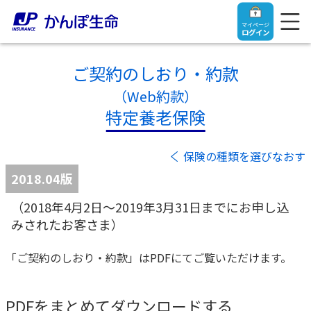
マイページ
ログイン
ご契約のしおり・約款
（Web約款）
特定養老保険
トップ
保険の種類を選びなおす
ご契約者さま
2018.04版
（2018年4月2日～2019年3月31日までにお申し込
保険をご検討中のお客さま
ご契約者さま
みされたお客さま）
マイページログイン
法人のお客さま
保険をご検討中のお客さま
「ご契約のしおり・約款」はPDFにてご覧いただけます。
お役立ち情報
【まずはご相談ください】企業経営でお悩みの方はこ
入院保険金・手術保険金のご請求
PDFをまとめてダウンロードする
ちら