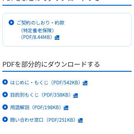
かんぽ生命について
終身保険
法人のお客さま向け商品一覧
養老保険
ご契約のしおり・約款
目的から探す
よくあるご質問
かんぽ生命について
かんぽのLifeサポートナビ
（特定養老保険）
定期保険
お手続き一覧
お役立ち情報
（PDF/8.44MB）
学資保険
きっかけ・できごとから探す
お問い合わせ
かんぽ生命の団体取扱い
長寿支援保険
法人向け資料請求
お見積りシミュレーション
PDFを部分的にダウンロードする
サステナビリティ
ご挨拶
保険
資料請求
お問い合わせ先
経営理念・経営戦略
医療
マイページでできること
株主・投資家のみなさまへ
はじめに・もくじ（PDF/542KB）
会社概要
お金
新規登録
財務情報
子育て
目的別もくじ（PDF/358KB）
ログイン
採用情報
株主・投資家のみなさまへ
ライフプラン
保険の探し方のポイント
用語解説（PDF/198KB）
日本郵政グループとしての取り組み
保険かんたん診断
English
問い合わせ窓口（PDF/251KB）
採用情報
これからのライフイベントでかかる費用とは？
CM・オウンドメディア／ソーシャルメディア