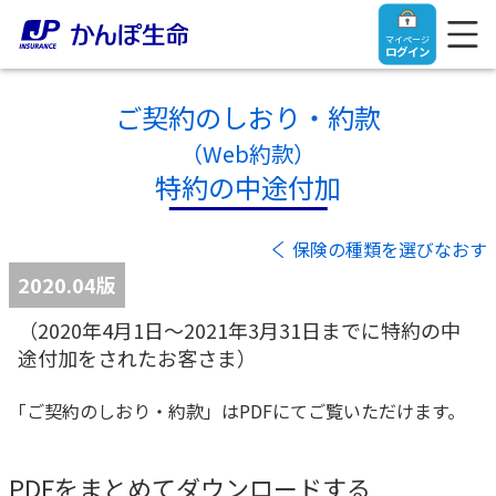
マイページ
ログイン
ご契約のしおり・約款
（Web約款）
特約の中途付加
トップ
保険の種類を選びなおす
ご契約者さま
2020.04版
（2020年4月1日～2021年3月31日までに特約の中
保険をご検討中のお客さま
ご契約者さま
途付加をされたお客さま）
マイページログイン
法人のお客さま
保険をご検討中のお客さま
「ご契約のしおり・約款」はPDFにてご覧いただけます。
お役立ち情報
【まずはご相談ください】企業経営でお悩みの方はこ
入院保険金・手術保険金のご請求
PDFをまとめてダウンロードする
ちら