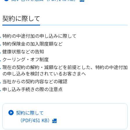
ご契約内容の確認
健康情報
お客さまに関する情報等の確認の取り組み
契約に際して
ご契約手続きの流れ
かんぽブランド
特約の中途付加の申し込みに際して
保険料のお払込方法
かんぽアプリ～かんぽの健康と安心を手のひらに～
特約保険金の加入限度額など
各種サービス・お知らせ
健康状態などの告知
保険用語集
かんぽプラチナライフサービス
クーリング・オフ制度
お問い合わせ
現在の契約の解約・減額などを前提とした、特約の中途付加
かんぽ生命のサステナビリティ
の申し込みを検討されているお客さまへ
ご契約のしおり・約款（Web約款）
すこやか健康ラボ
当社からの契約内容などの確認
保険用語集
申し込み手続きの際の注意点
お問い合わせ
お客さまの声／お客さまサービス向上の取組み
契約に際して
ラジオ体操・みんなの体操
（PDF/
451 KB
）
ラジオ体操ポータルサイト