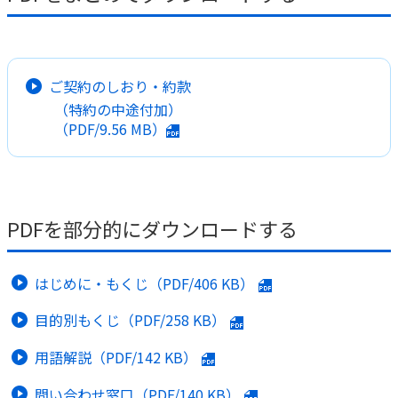
かんぽ生命について
終身保険
法人のお客さま向け商品一覧
養老保険
目的から探す
よくあるご質問
かんぽ生命について
かんぽのLifeサポートナビ
ご契約のしおり・約款
定期保険
お手続き一覧
お役立ち情報
（特約の中途付加）
学資保険
きっかけ・できごとから探す
（PDF/
9.56 MB
）
お問い合わせ
かんぽ生命の団体取扱い
長寿支援保険
法人向け資料請求
お見積りシミュレーション
サステナビリティ
ご挨拶
保険
資料請求
お問い合わせ先
経営理念・経営戦略
医療
PDFを部分的にダウンロードする
マイページでできること
株主・投資家のみなさまへ
会社概要
お金
新規登録
財務情報
子育て
はじめに・もくじ（PDF/
406 KB
）
ログイン
採用情報
株主・投資家のみなさまへ
ライフプラン
保険の探し方のポイント
目的別もくじ（PDF/
258 KB
）
日本郵政グループとしての取り組み
保険かんたん診断
English
用語解説（PDF/
142 KB
）
採用情報
これからのライフイベントでかかる費用とは？
CM・オウンドメディア／ソーシャルメディア
問い合わせ窓口（PDF/
140 KB
）