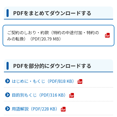
かんぽ生命について
終身保険
PDFをまとめてダウンロードする
法人のお客さま向け商品一覧
養老保険
目的から探す
よくあるご質問
かんぽ生命について
かんぽのLifeサポートナビ
定期保険
お手続き一覧
お役立ち情報
ご契約のしおり・約款（特約の中途付加・特約の
学資保険
きっかけ・できごとから探す
みの転換）
20.79 MB
お問い合わせ
かんぽ生命の団体取扱い
長寿支援保険
法人向け資料請求
お見積りシミュレーション
サステナビリティ
ご挨拶
保険
資料請求
お問い合わせ先
経営理念・経営戦略
PDFを部分的にダウンロードする
医療
マイページでできること
株主・投資家のみなさまへ
会社概要
お金
新規登録
はじめに・もくじ
818 KB
財務情報
子育て
ログイン
採用情報
株主・投資家のみなさまへ
ライフプラン
保険の探し方のポイント
目的別もくじ
316 KB
日本郵政グループとしての取り組み
保険かんたん診断
English
採用情報
用語解説
228 KB
これからのライフイベントでかかる費用とは？
CM・オウンドメディア／ソーシャルメディア