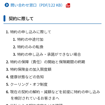
ご契約内容の確認
問い合わせ窓口
122 KB
健康情報
お客さまに関する情報等の確認の取り組み
契約に際して
ご契約手続きの流れ
かんぽブランド
保険料のお払込方法
特約の申し込みに際して
かんぽアプリ～かんぽの健康と安心を手のひらに～
各種サービス・お知らせ
特約の中途付加
保険用語集
かんぽプラチナライフサービス
特約のみの転換
お問い合わせ
特約の申し込み・承諾ができない場合
かんぽ生命のサステナビリティ
ご契約のしおり・約款（Web約款）
特約の保障（責任）の開始と保険期間の終期
すこやか健康ラボ
保険用語集
特約保険金の加入限度額
お問い合わせ
健康状態などの告知
クーリング・オフ制度
お客さまの声／お客さまサービス向上の取組み
現在の契約の解約・減額などを前提に特約の申し込み
ラジオ体操・みんなの体操
を検討されているお客さまへ
ラジオ体操ポータルサイト