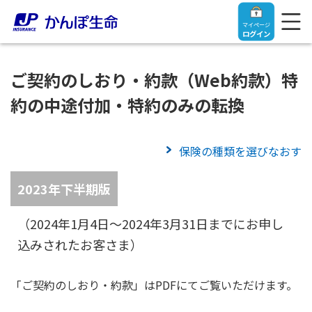
マイページ
ログイン
ご契約のしおり・約款（Web約款）特
約の中途付加・特約のみの転換
トップ
保険の種類を選びなおす
ご契約者さま
2023年下半期版
保険をご検討中のお客さま
ご契約者さま
（2024年1月4日～2024年3月31日までにお申し
込みされたお客さま）
マイページログイン
法人のお客さま
保険をご検討中のお客さま
「ご契約のしおり・約款」はPDFにてご覧いただけます。
お役立ち情報
【まずはご相談ください】企業経営でお悩みの方はこ
入院保険金・手術保険金のご請求
ちら