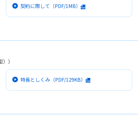
契約に際して
（PDF/1MB）
型））
特長としくみ
（PDF/129KB）