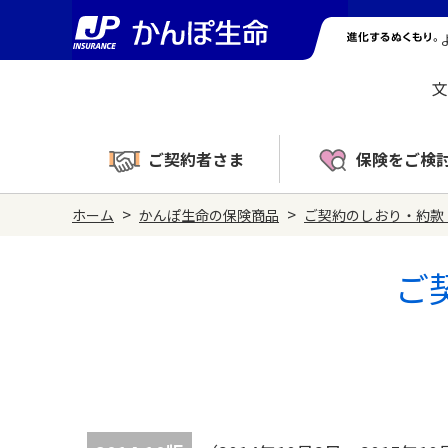
文
ご契約者さま
保険をご検
>
>
ホーム
かんぽ生命の保険商品
ご契約のしおり・約款
ご