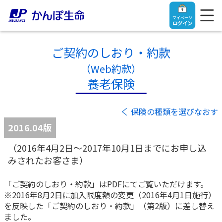
マイページ
ログイン
ご契約のしおり・約款
（Web約款）
養老保険
トップ
保険の種類を選びなおす
ご契約者さま
2016.04版
（2016年4月2日～2017年10月1日までにお申し込
保険をご検討中のお客さま
ご契約者さま
みされたお客さま）
マイページログイン
法人のお客さま
保険をご検討中のお客さま
「ご契約のしおり・約款」はPDFにてご覧いただけます。
※2016年8月2日に加入限度額の変更（2016年4月1日施行）
を反映した「ご契約のしおり・約款」（第2版）に差し替え
お役立ち情報
【まずはご相談ください】企業経営でお悩みの方はこ
入院保険金・手術保険金のご請求
ました。
ちら