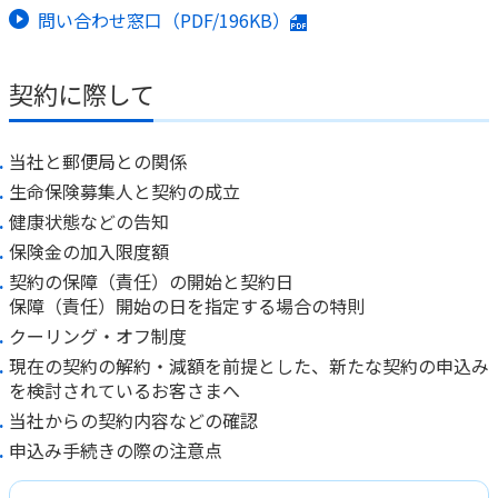
ご契約内容の確認
問い合わせ窓口（PDF/196KB）
健康情報
お客さまに関する情報等の確認の取り組み
契約に際して
ご契約手続きの流れ
かんぽブランド
保険料のお払込方法
当社と郵便局との関係
かんぽアプリ～かんぽの健康と安心を手のひらに～
各種サービス・お知らせ
生命保険募集人と契約の成立
保険用語集
かんぽプラチナライフサービス
健康状態などの告知
お問い合わせ
保険金の加入限度額
かんぽ生命のサステナビリティ
契約の保障（責任）の開始と契約日
ご契約のしおり・約款（Web約款）
すこやか健康ラボ
保障（責任）開始の日を指定する場合の特則
保険用語集
クーリング・オフ制度
お問い合わせ
現在の契約の解約・減額を前提とした、新たな契約の申込み
を検討されているお客さまへ
お客さまの声／お客さまサービス向上の取組み
当社からの契約内容などの確認
ラジオ体操・みんなの体操
申込み手続きの際の注意点
ラジオ体操ポータルサイト