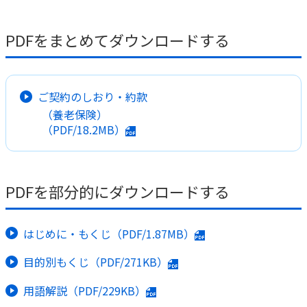
かんぽ生命について
終身保険
PDFをまとめてダウンロードする
法人のお客さま向け商品一覧
養老保険
目的から探す
よくあるご質問
かんぽ生命について
かんぽのLifeサポートナビ
定期保険
お手続き一覧
お役立ち情報
学資保険
ご契約のしおり・約款
きっかけ・できごとから探す
お問い合わせ
かんぽ生命の団体取扱い
長寿支援保険
（養老保険）
法人向け資料請求
（PDF/18.2MB）
お見積りシミュレーション
サステナビリティ
ご挨拶
保険
資料請求
お問い合わせ先
経営理念・経営戦略
医療
マイページでできること
株主・投資家のみなさまへ
PDFを部分的にダウンロードする
会社概要
お金
新規登録
財務情報
子育て
ログイン
採用情報
はじめに・もくじ（PDF/1.87MB）
株主・投資家のみなさまへ
ライフプラン
保険の探し方のポイント
日本郵政グループとしての取り組み
目的別もくじ（PDF/271KB）
保険かんたん診断
English
採用情報
これからのライフイベントでかかる費用とは？
用語解説（PDF/229KB）
CM・オウンドメディア／ソーシャルメディア