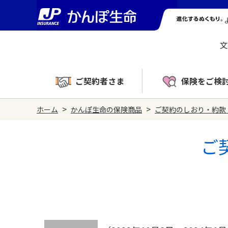
文
ご契約者さま
保険をご検
>
>
ホーム
かんぽ生命の保険商品
ご契約のしおり・約款
ご