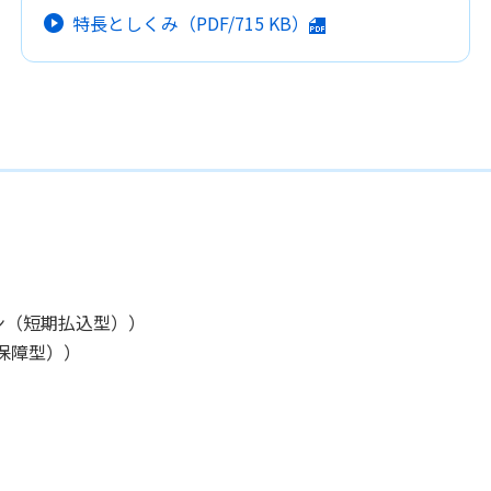
特長としくみ
（PDF/
715 KB
）
ン（短期払込型））
保障型））