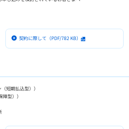
契約に際して
（PDF/
782 KB
）
ン（短期払込型））
保障型））
新