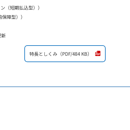
ラン（短期払込型））
倍保障型））
更新
特長としくみ
484 KB