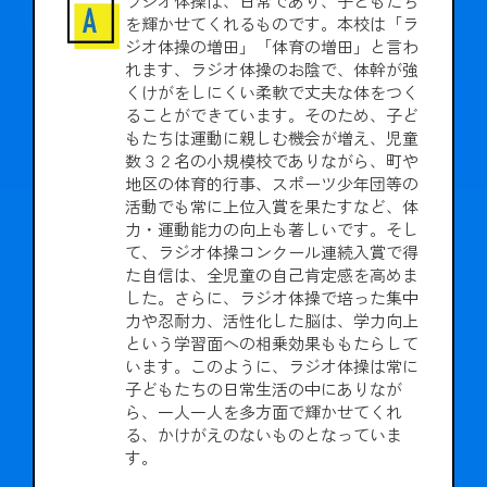
ラジオ体操は、日常であり、子どもたち
を輝かせてくれるものです。本校は「ラ
ジオ体操の増田」「体育の増田」と言わ
れます、ラジオ体操のお陰で、体幹が強
くけがをしにくい柔軟で丈夫な体をつく
ることができています。そのため、子ど
もたちは運動に親しむ機会が増え、児童
数３２名の小規模校でありながら、町や
地区の体育的行事、スポーツ少年団等の
活動でも常に上位入賞を果たすなど、体
力・運動能力の向上も著しいです。そし
て、ラジオ体操コンクール連続入賞で得
た自信は、全児童の自己肯定感を高めま
した。さらに、ラジオ体操で培った集中
力や忍耐力、活性化した脳は、学力向上
という学習面への相乗効果ももたらして
います。このように、ラジオ体操は常に
子どもたちの日常生活の中にありなが
ら、一人一人を多方面で輝かせてくれ
る、かけがえのないものとなっていま
す。