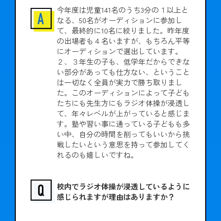
今年度は児童141名のうち3分の１以上と
なる、50名がオーディションに参加し
て、最終的に10名に絞りました。昨年度
の出場者も４名いますが、もちろん平等
にオーディションで選出しています。
２、３年生の子も、低学年だからできな
い部分があっても仕方ない、ということ
は一切なく全員が実力で勝ち取りまし
た。このオーディションによって子ども
たちにも先生方にもラジオ体操が浸透し
て、年々レベルが上がっていると感じま
す。塾や習い事に通っている子どもも多
い中、自分の時間を削ってもいいから挑
戦したいという意思を持って参加してく
れるのも嬉しいですね。
校内でラジオ体操が浸透しているように
感じられますが理由はありますか？