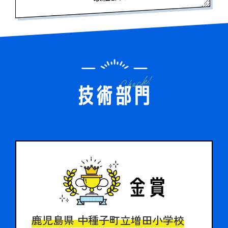
かんぽ生命について
終身保険
法人のお客さま向け商品一覧
養老保険
目的から探す
よくあるご質問
かんぽ生命について
かんぽのLifeサポートナビ
定期保険
お手続き一覧
お役立ち情報
学資保険
きっかけ・できごとから探す
お問い合わせ
かんぽ生命の団体取扱い
長寿支援保険
法人向け資料請求
お見積りシミュレーション
サステナビリティ
ご挨拶
保険
資料請求
お問い合わせ先
経営理念・経営戦略
医療
マイページでできること
株主・投資家のみなさまへ
会社概要
お金
新規登録
財務情報
子育て
ログイン
採用情報
株主・投資家のみなさまへ
ライフプラン
保険の探し方のポイント
日本郵政グループとしての取り組み
保険かんたん診断
English
採用情報
これからのライフイベントでかかる費用とは？
鹿児島県 中種子町立増田小学校
CM・オウンドメディア／ソーシャルメディア