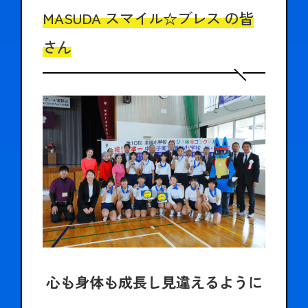
ご契約内容の確認
健康情報
MASUDA スマイル☆ブレス の皆
お客さまに関する情報等の確認の取り組み
さん
ご契約手続きの流れ
かんぽブランド
保険料のお払込方法
かんぽアプリ～かんぽの健康と安心を手のひらに～
各種サービス・お知らせ
保険用語集
かんぽプラチナライフサービス
お問い合わせ
かんぽ生命のサステナビリティ
ご契約のしおり・約款（Web約款）
すこやか健康ラボ
保険用語集
お問い合わせ
お客さまの声／お客さまサービス向上の取組み
ラジオ体操・みんなの体操
心も身体も成長し見違えるように
ラジオ体操ポータルサイト