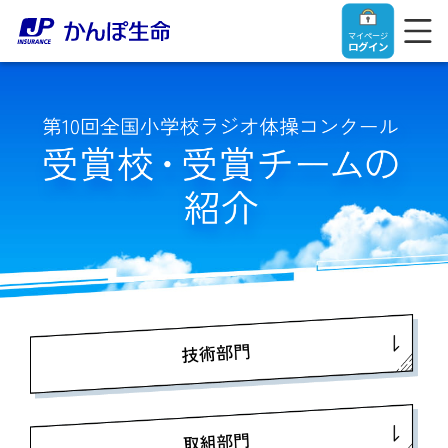
マイページ
ログイン
トップ
ご契約者さま
保険をご検討中のお客さま
ご契約者さま
マイページログイン
法人のお客さま
保険をご検討中のお客さま
お役立ち情報
【まずはご相談ください】企業経営でお悩みの方はこ
入院保険金・手術保険金のご請求
ちら