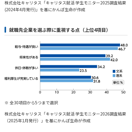
ご契約内容の確認
株式会社キャリタス「キャリタス就活 学生モニター2025調査結果
健康情報
(2024年4月発行)」を基にかんぽ生命が作成
お客さまに関する情報等の確認の取り組み
ご契約手続きの流れ
就職先企業を選ぶ際に重視する点（上位4項目）
かんぽブランド
保険料のお払込方法
かんぽアプリ～かんぽの健康と安心を手のひらに～
各種サービス・お知らせ
保険用語集
かんぽプラチナライフサービス
お問い合わせ
かんぽ生命のサステナビリティ
ご契約のしおり・約款（Web約款）
すこやか健康ラボ
保険用語集
お問い合わせ
全30項目から5つまで選択
お客さまの声／お客さまサービス向上の取組み
株式会社キャリタス「キャリタス就活 学生モニター2026調査結果
ラジオ体操・みんなの体操
（2025年1月発行）」を基にかんぽ生命が作成
ラジオ体操ポータルサイト