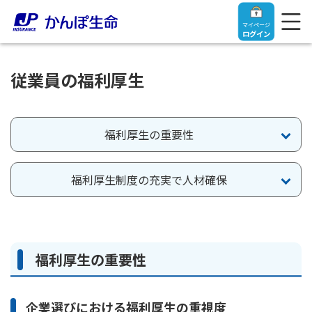
マイページ
ログイン
従業員の福利厚生
トップ
福利厚生の重要性
ご契約者さま
福利厚生制度の充実で人材確保
保険をご検討中のお客さま
ご契約者さま
マイページログイン
法人のお客さま
保険をご検討中のお客さま
福利厚生の重要性
お役立ち情報
【まずはご相談ください】企業経営でお悩みの方はこ
入院保険金・手術保険金のご請求
企業選びにおける福利厚生の重視度
ちら