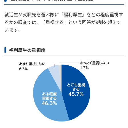
かんぽ生命について
終身保険
就活⽣が就職先を選ぶ際に「福利厚⽣」をどの程度重視す
法人のお客さま向け商品一覧
養老保険
るかの調査では、「重視する」という回答が9割を超えて
目的から探す
よくあるご質問
かんぽ生命について
かんぽのLifeサポートナビ
定期保険
います。
お手続き一覧
お役立ち情報
学資保険
きっかけ・できごとから探す
お問い合わせ
かんぽ生命の団体取扱い
長寿支援保険
福利厚生の重視度
法人向け資料請求
お見積りシミュレーション
サステナビリティ
ご挨拶
保険
資料請求
お問い合わせ先
経営理念・経営戦略
医療
マイページでできること
株主・投資家のみなさまへ
会社概要
お金
新規登録
財務情報
子育て
ログイン
採用情報
株主・投資家のみなさまへ
ライフプラン
保険の探し方のポイント
日本郵政グループとしての取り組み
保険かんたん診断
English
採用情報
これからのライフイベントでかかる費用とは？
CM・オウンドメディア／ソーシャルメディア