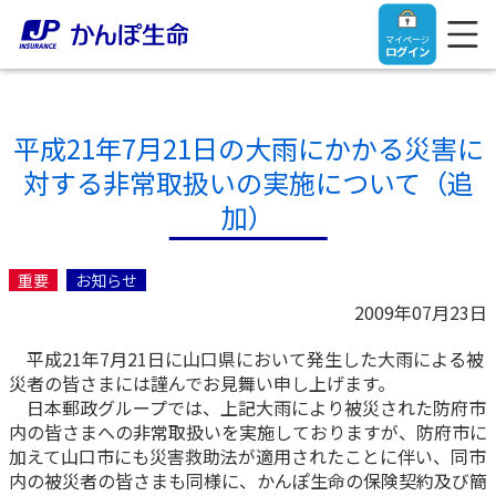
マイページ
ログイン
平成21年7月21日の大雨にかかる災害に
対する非常取扱いの実施について（追
トップ
加）
ご契約者さま
重要
お知らせ
2009年07月23日
保険をご検討中のお客さま
ご契約者さま
平成21年7月21日に山口県において発生した大雨による被
災者の皆さまには謹んでお見舞い申し上げます。
マイページログイン
法人のお客さま
保険をご検討中のお客さま
日本郵政グループでは、上記大雨により被災された防府市
内の皆さまへの非常取扱いを実施しておりますが、防府市に
加えて山口市にも災害救助法が適用されたことに伴い、同市
お役立ち情報
【まずはご相談ください】企業経営でお悩みの方はこ
入院保険金・手術保険金のご請求
内の被災者の皆さまも同様に、かんぽ生命の保険契約及び簡
ちら