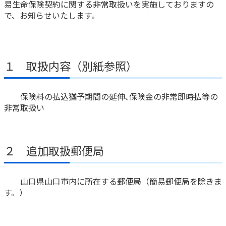
易生命保険契約に関する非常取扱いを実施しておりますの
で、お知らせいたします。
かんぽ生命について
終身保険
法人のお客さま向け商品一覧
養老保険
目的から探す
よくあるご質問
かんぽ生命について
かんぽのLifeサポートナビ
定期保険
お手続き一覧
お役立ち情報
１ 取扱内容（別紙参照）
学資保険
きっかけ・できごとから探す
お問い合わせ
かんぽ生命の団体取扱い
長寿支援保険
法人向け資料請求
保険料の払込猶予期間の延伸､保険金の非常即時払等の
お見積りシミュレーション
非常取扱い
サステナビリティ
ご挨拶
保険
資料請求
お問い合わせ先
経営理念・経営戦略
医療
マイページでできること
株主・投資家のみなさまへ
会社概要
お金
２ 追加取扱郵便局
新規登録
財務情報
子育て
ログイン
採用情報
株主・投資家のみなさまへ
ライフプラン
保険の探し方のポイント
山口県山口市内に所在する郵便局（簡易郵便局を除きま
日本郵政グループとしての取り組み
す。）
保険かんたん診断
English
採用情報
これからのライフイベントでかかる費用とは？
CM・オウンドメディア／ソーシャルメディア