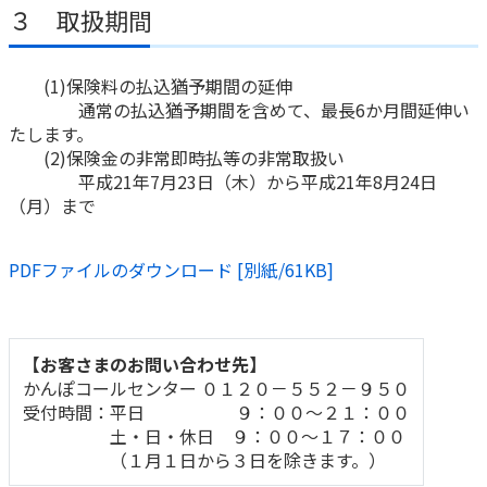
ご契約内容の確認
３ 取扱期間
健康情報
お客さまに関する情報等の確認の取り組み
(1)保険料の払込猶予期間の延伸
ご契約手続きの流れ
通常の払込猶予期間を含めて、最長6か月間延伸い
かんぽブランド
たします。
保険料のお払込方法
(2)保険金の非常即時払等の非常取扱い
かんぽアプリ～かんぽの健康と安心を手のひらに～
各種サービス・お知らせ
平成21年7月23日（木）から平成21年8月24日
（月）まで
保険用語集
かんぽプラチナライフサービス
お問い合わせ
かんぽ生命のサステナビリティ
PDFファイルのダウンロード [別紙/61KB]
ご契約のしおり・約款（Web約款）
すこやか健康ラボ
保険用語集
お問い合わせ
【お客さまのお問い合わせ先】
かんぽコールセンター ０１２０－５５２－９５０
お客さまの声／お客さまサービス向上の取組み
受付時間：平日 ９：００～２１：００
ラジオ体操・みんなの体操
土・日・休日 ９：００～１７：００
（１月１日から３日を除きます。）
ラジオ体操ポータルサイト