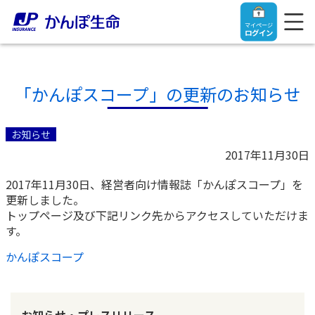
マイページ
ログイン
「かんぽスコープ」の更新のお知らせ
トップ
お知らせ
2017年11月30日
ご契約者さま
2017年11月30日、経営者向け情報誌「かんぽスコープ」を
更新しました。
保険をご検討中のお客さま
ご契約者さま
トップページ及び下記リンク先からアクセスしていただけま
す。
マイページログイン
法人のお客さま
保険をご検討中のお客さま
かんぽスコープ
お役立ち情報
【まずはご相談ください】企業経営でお悩みの方はこ
入院保険金・手術保険金のご請求
ちら
お知らせ・プレスリリース