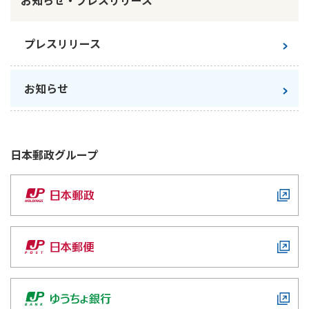
かんぽ生命について
終身保険
法人のお客さま向け商品一覧
プレスリリース
養老保険
目的から探す
よくあるご質問
かんぽ生命について
かんぽのLifeサポートナビ
定期保険
お手続き一覧
お役立ち情報
お知らせ
学資保険
きっかけ・できごとから探す
お問い合わせ
かんぽ生命の団体取扱い
長寿支援保険
法人向け資料請求
お見積りシミュレーション
サステナビリティ
ご挨拶
保険
日本郵政
グループ
資料請求
お問い合わせ先
経営理念・経営戦略
医療
マイページでできること
株主・投資家のみなさまへ
会社概要
お金
新規登録
財務情報
子育て
ログイン
採用情報
株主・投資家のみなさまへ
ライフプラン
保険の探し方のポイント
日本郵政グループとしての取り組み
保険かんたん診断
English
採用情報
これからのライフイベントでかかる費用とは？
CM・オウンドメディア／ソーシャルメディア