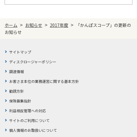
ご契約内容の確認
健康情報
お客さまに関する情報等の確認の取り組み
>
>
>
ホーム
お知らせ
2017年度
「かんぽスコープ」の更新の
ご契約手続きの流れ
お知らせ
かんぽブランド
保険料のお払込方法
かんぽアプリ～かんぽの健康と安心を手のひらに～
各種サービス・お知らせ
サイトマップ
保険用語集
かんぽプラチナライフサービス
ディスクロージャーポリシー
お問い合わせ
調達情報
かんぽ生命のサステナビリティ
ご契約のしおり・約款（Web約款）
お客さま本位の業務運営に関する基本方針
すこやか健康ラボ
保険用語集
勧誘方針
お問い合わせ
保険募集指針
お客さまの声／お客さまサービス向上の取組み
利益相反管理への対応
ラジオ体操・みんなの体操
サイトのご利用について
ラジオ体操ポータルサイト
個人情報のお取扱いについて