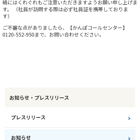
絡にはくれぐれもご注意いただきますようお願い申し上げま
ご契約内容の確認
健康情報
す。 （社員が訪問する際は必ず社員証を携帯しておりま
お客さまに関する情報等の確認の取り組み
す）
ご不審な点がありましたら、【かんぽコールセンター】
ご契約手続きの流れ
0120-552-950まで、お問い合わせください。
かんぽブランド
保険料のお払込方法
かんぽアプリ～かんぽの健康と安心を手のひらに～
各種サービス・お知らせ
保険用語集
かんぽプラチナライフサービス
お問い合わせ
かんぽ生命のサステナビリティ
ご契約のしおり・約款（Web約款）
すこやか健康ラボ
保険用語集
お知らせ・プレスリリース
お問い合わせ
お客さまの声／お客さまサービス向上の取組み
プレスリリース
ラジオ体操・みんなの体操
ラジオ体操ポータルサイト
お知らせ