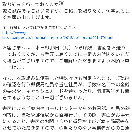
(注)
取り組みを行っております
。
かんぽ生命について
誠に恐縮ではございますが、ご協力を賜りたく、何卒よろし
終身保険
法人のお客さま向け商品一覧
くお願い申し上げます。
養老保険
目的から探す
よくあるご質問
かんぽ生命について
かんぽのLifeサポートナビ
注：詳細については下記をご参照ください。
定期保険
お手続き一覧
https://www.jp-
お役立ち情報
life.japanpost.jp/information/press/2019/abt_prs_id001470.html
学資保険
きっかけ・できごとから探す
お問い合わせ
かんぽ生命の団体取扱い
お客さまへは、本日8月5日（月）から順次、書面をお送り
長寿支援保険
しておりますが、お手元に届くまでに一定のお時間をいただ
法人向け資料請求
お見積りシミュレーション
く場合がございますので、ご理解いただきますようお願い申
サステナビリティ
ご挨拶
保険
し上げます。
資料請求
お問い合わせ先
経営理念・経営戦略
医療
なお、本取組みに便乗した特殊詐欺も想定されます。ご契約
マイページでできること
株主・投資家のみなさまへ
会社概要
お金
の確認を行う郵便局社員や当社社員が、手数料名目での金銭
新規登録
の要求や、キャッシュカードを預かったり、暗証番号をお聞
財務情報
子育て
きするようなことは一切ございません。
ログイン
採用情報
株主・投資家のみなさまへ
ライフプラン
保険の探し方のポイント
書面によるご案内やコールセンターからのお電話、社員の訪
日本郵政グループとしての取り組み
保険かんたん診断
問等は、当社や郵便局から直接行い、その際、書面がお手元
English
採用情報
にあること、書面のお問い合わせ番号およびご本人確認等を
これからのライフイベントでかかる費用とは？
させていただきますので、心当たりのない事業者からのご連
CM・オウンドメディア／ソーシャルメディア