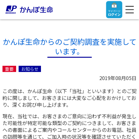
マイページ
ログイン
かんぽ生命からのご契約調査を実施して
います。
トップ
重要
お知らせ
ご契約者さま
2019年08月05日
この度は、かんぽ生命（以下「当社」といいます）とのご契
保険をご検討中のお客さま
ご契約者さま
約に関しまして、お客さまには大変なご心配をおかけしてお
り、深くお詫び申し上げます。
マイページログイン
法人のお客さま
保険をご検討中のお客さま
現在、当社では、お客さまのご意向に沿わず不利益が発生し
た可能性が特定可能な類型のご契約につきまして、お客さま
への書面によるご案内やコールセンターからのお電話、社員
お役立ち情報
【まずはご相談ください】企業経営でお悩みの方はこ
入院保険金・手術保険金のご請求
の訪問等を通じて、ご加入時の状況等を確認させていただく
ちら