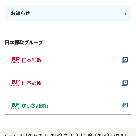
ご契約内容の確認
健康情報
お客さまに関する情報等の確認の取り組み
お知らせ
ご契約手続きの流れ
かんぽブランド
保険料のお払込方法
日本郵政
グループ
かんぽアプリ～かんぽの健康と安心を手のひらに～
各種サービス・お知らせ
保険用語集
かんぽプラチナライフサービス
お問い合わせ
かんぽ生命のサステナビリティ
ご契約のしおり・約款（Web約款）
すこやか健康ラボ
保険用語集
お問い合わせ
お客さまの声／お客さまサービス向上の取組み
ラジオ体操・みんなの体操
ラジオ体操ポータルサイト
>
>
>
ホーム
お知らせ
2019年度
年末年始（2019年12月30日