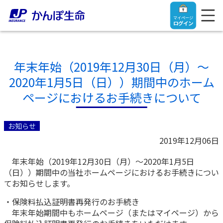
マイページ
ログイン
年末年始（2019年12月30日（月）～
2020年1月5日（日））期間中のホーム
トップ
ページにおけるお手続きについて
ご契約者さま
お知らせ
2019年12月06日
保険をご検討中のお客さま
ご契約者さま
年末年始（2019年12月30日（月）～2020年1月5日
（日））期間中の当社ホームページにおけるお手続きについ
マイページログイン
法人のお客さま
保険をご検討中のお客さま
てお知らせします。
・保険料払込証明書再発行のお手続き
お役立ち情報
【まずはご相談ください】企業経営でお悩みの方はこ
入院保険金・手術保険金のご請求
年末年始期間中もホームページ（またはマイページ）から
ちら