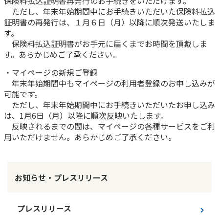
保険料払込証明書再発行のお手続きをいただけます。
ただし、年末年始期間中にお手続きいただいた保険料払込
かんぽ生命について
終身保険
証明書の再発行は、１月６日（月）以降に順次発送いたしま
法人のお客さま向け商品一覧
す。
養老保険
保険料払込証明書がお手元に届くまでお時間を頂戴しま
目的から探す
よくあるご質問
かんぽ生命について
かんぽのLifeサポートナビ
定期保険
す。あらかじめご了承ください。
お手続き一覧
お役立ち情報
学資保険
きっかけ・できごとから探す
・マイページの新規ご登録
お問い合わせ
かんぽ生命の団体取扱い
長寿支援保険
年末年始期間中もマイページの利用者登録のお申し込みが
法人向け資料請求
可能です。
お見積りシミュレーション
サステナビリティ
ただし、年末年始期間中にお手続きいただいたお申し込み
ご挨拶
保険
資料請求
は、1月6日（月）以降に順次反映いたします。
お問い合わせ先
経営理念・経営戦略
医療
反映されるまでの間は、マイページの各種サービスをご利
マイページでできること
株主・投資家のみなさまへ
用いただけません。あらかじめご了承ください。
会社概要
お金
新規登録
財務情報
子育て
ログイン
採用情報
株主・投資家のみなさまへ
ライフプラン
保険の探し方のポイント
お知らせ・プレスリリース
日本郵政グループとしての取り組み
保険かんたん診断
English
採用情報
これからのライフイベントでかかる費用とは？
プレスリリース
CM・オウンドメディア／ソーシャルメディア