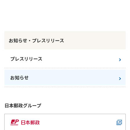
かんぽ生命について
終身保険
法人のお客さま向け商品一覧
養老保険
目的から探す
よくあるご質問
かんぽ生命について
かんぽのLifeサポートナビ
定期保険
お手続き一覧
お役立ち情報
学資保険
お知らせ・プレスリリース
きっかけ・できごとから探す
お問い合わせ
かんぽ生命の団体取扱い
長寿支援保険
法人向け資料請求
お見積りシミュレーション
プレスリリース
サステナビリティ
ご挨拶
保険
資料請求
お問い合わせ先
経営理念・経営戦略
医療
お知らせ
マイページでできること
株主・投資家のみなさまへ
会社概要
お金
新規登録
財務情報
子育て
ログイン
採用情報
株主・投資家のみなさまへ
ライフプラン
保険の探し方のポイント
日本郵政
グループ
日本郵政グループとしての取り組み
保険かんたん診断
English
採用情報
これからのライフイベントでかかる費用とは？
CM・オウンドメディア／ソーシャルメディア