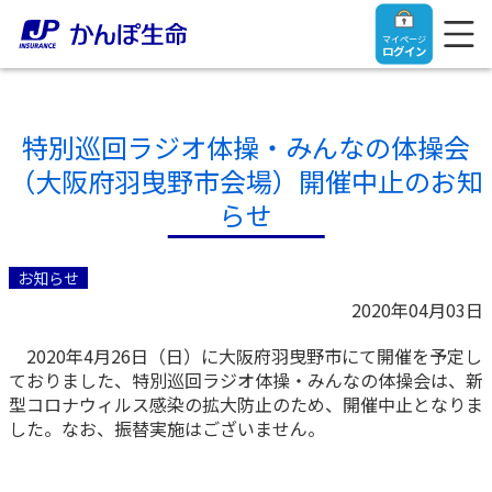
マイページ
ログイン
特別巡回ラジオ体操・みんなの体操会
（大阪府羽曳野市会場）開催中止のお知
トップ
らせ
ご契約者さま
お知らせ
2020年04月03日
保険をご検討中のお客さま
ご契約者さま
2020年4月26日（日）に大阪府羽曳野市にて開催を予定し
ておりました、特別巡回ラジオ体操・みんなの体操会は、新
マイページログイン
法人のお客さま
保険をご検討中のお客さま
型コロナウィルス感染の拡大防止のため、開催中止となりま
した。なお、振替実施はございません。
お役立ち情報
【まずはご相談ください】企業経営でお悩みの方はこ
入院保険金・手術保険金のご請求
ちら