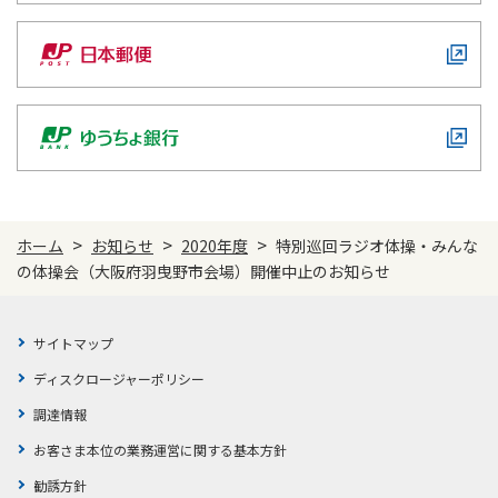
ご契約内容の確認
健康情報
お客さまに関する情報等の確認の取り組み
ご契約手続きの流れ
かんぽブランド
保険料のお払込方法
かんぽアプリ～かんぽの健康と安心を手のひらに～
各種サービス・お知らせ
保険用語集
かんぽプラチナライフサービス
>
>
>
お問い合わせ
ホーム
お知らせ
2020年度
特別巡回ラジオ体操・みんな
かんぽ生命のサステナビリティ
の体操会（大阪府羽曳野市会場）開催中止のお知らせ
ご契約のしおり・約款（Web約款）
すこやか健康ラボ
保険用語集
サイトマップ
お問い合わせ
ディスクロージャーポリシー
お客さまの声／お客さまサービス向上の取組み
調達情報
ラジオ体操・みんなの体操
お客さま本位の業務運営に関する基本方針
ラジオ体操ポータルサイト
勧誘方針