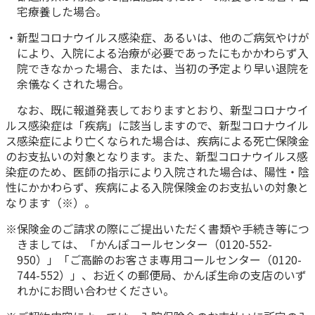
ご契約内容の確認
宅療養した場合。
健康情報
お客さまに関する情報等の確認の取り組み
・新型コロナウイルス感染症、あるいは、他のご病気やけが
により、入院による治療が必要であったにもかかわらず入
ご契約手続きの流れ
院できなかった場合、または、当初の予定より早い退院を
かんぽブランド
余儀なくされた場合。
保険料のお払込方法
かんぽアプリ～かんぽの健康と安心を手のひらに～
なお、既に報道発表しておりますとおり、新型コロナウイ
各種サービス・お知らせ
ルス感染症は「疾病」に該当しますので、新型コロナウイル
保険用語集
かんぽプラチナライフサービス
ス感染症により亡くなられた場合は、疾病による死亡保険金
お問い合わせ
のお支払いの対象となります。また、新型コロナウイルス感
かんぽ生命のサステナビリティ
染症のため、医師の指示により入院された場合は、陽性・陰
ご契約のしおり・約款（Web約款）
性にかかわらず、疾病による入院保険金のお支払いの対象と
すこやか健康ラボ
なります（※）。
保険用語集
お問い合わせ
※保険金のご請求の際にご提出いただく書類や手続き等につ
きましては、「かんぽコールセンター（0120-552-
お客さまの声／お客さまサービス向上の取組み
950）」「ご高齢のお客さま専用コールセンター（0120-
744-552）」、お近くの郵便局、かんぽ生命の支店のいず
ラジオ体操・みんなの体操
れかにお問い合わせください。
ラジオ体操ポータルサイト