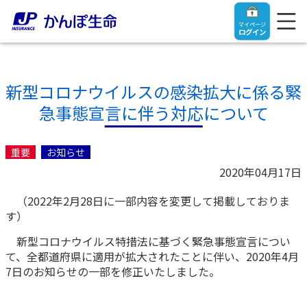
マイページ
ログイン
新型コロナウイルスの感染拡大に係る緊
急事態宣言に伴う対応について
トップ
重要
お知らせ
ご契約者さま
2020年04月17日
（2022年2月28日に一部内容を変更して掲載しておりま
保険をご検討中のお客さま
ご契約者さま
す）
新型コロナウイルス特措法に基づく緊急事態宣言につい
マイページログイン
法人のお客さま
保険をご検討中のお客さま
て、全都道府県に適用が拡大されたことに伴い、2020年4月
7日のお知らせの一部を修正いたしました。
お役立ち情報
【まずはご相談ください】企業経営でお悩みの方はこ
入院保険金・手術保険金のご請求
ちら