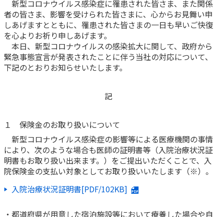
新型コロナウイルス感染症に罹患された皆さま、また関係
者の皆さま、影響を受けられた皆さまに、心からお見舞い申
かんぽ生命について
終身保険
しあげますとともに、罹患された皆さまの一日も早いご快復
法人のお客さま向け商品一覧
養老保険
を心よりお祈り申しあげます。
目的から探す
よくあるご質問
かんぽ生命について
かんぽのLifeサポートナビ
本日、新型コロナウイルスの感染拡大に関して、政府から
定期保険
お手続き一覧
緊急事態宣言が発表されたことに伴う当社の対応について、
お役立ち情報
学資保険
下記のとおりお知らせいたします。
きっかけ・できごとから探す
お問い合わせ
かんぽ生命の団体取扱い
長寿支援保険
法人向け資料請求
お見積りシミュレーション
記
サステナビリティ
ご挨拶
保険
資料請求
お問い合わせ先
経営理念・経営戦略
医療
１ 保険金のお取り扱いについて
マイページでできること
株主・投資家のみなさまへ
会社概要
お金
新型コロナウイルス感染症の影響等による医療機関の事情
新規登録
により、次のような場合も医師の証明書等（入院治療状況証
財務情報
子育て
明書もお取り扱い出来ます。）をご提出いただくことで、入
ログイン
採用情報
株主・投資家のみなさまへ
ライフプラン
保険の探し方のポイント
院保険金の支払い対象としてお取り扱いいたします（※）。
日本郵政グループとしての取り組み
保険かんたん診断
入院治療状況証明書[PDF/102KB]
English
採用情報
これからのライフイベントでかかる費用とは？
CM・オウンドメディア／ソーシャルメディア
・都道府県が用意した宿泊施設等において療養した場合や自