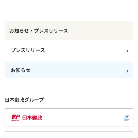
かんぽ生命について
終身保険
法人のお客さま向け商品一覧
養老保険
目的から探す
よくあるご質問
かんぽ生命について
かんぽのLifeサポートナビ
お知らせ・プレスリリース
定期保険
お手続き一覧
お役立ち情報
学資保険
きっかけ・できごとから探す
お問い合わせ
かんぽ生命の団体取扱い
プレスリリース
長寿支援保険
法人向け資料請求
お見積りシミュレーション
サステナビリティ
ご挨拶
保険
お知らせ
資料請求
お問い合わせ先
経営理念・経営戦略
医療
マイページでできること
株主・投資家のみなさまへ
会社概要
お金
新規登録
財務情報
子育て
日本郵政
グループ
ログイン
採用情報
株主・投資家のみなさまへ
ライフプラン
保険の探し方のポイント
日本郵政グループとしての取り組み
保険かんたん診断
English
採用情報
これからのライフイベントでかかる費用とは？
CM・オウンドメディア／ソーシャルメディア