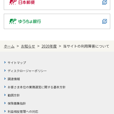
ご契約内容の確認
健康情報
お客さまに関する情報等の確認の取り組み
ご契約手続きの流れ
かんぽブランド
保険料のお払込方法
かんぽアプリ～かんぽの健康と安心を手のひらに～
各種サービス・お知らせ
>
>
>
ホーム
お知らせ
2020年度
当サイトの利用障害について
保険用語集
かんぽプラチナライフサービス
お問い合わせ
かんぽ生命のサステナビリティ
サイトマップ
ご契約のしおり・約款（Web約款）
すこやか健康ラボ
ディスクロージャーポリシー
保険用語集
調達情報
お問い合わせ
お客さま本位の業務運営に関する基本方針
お客さまの声／お客さまサービス向上の取組み
勧誘方針
ラジオ体操・みんなの体操
保険募集指針
ラジオ体操ポータルサイト
利益相反管理への対応