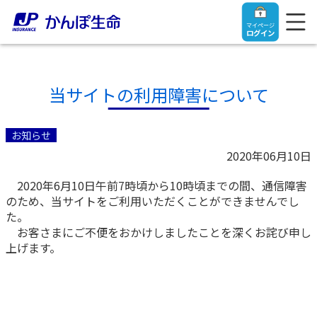
マイページ
ログイン
当サイトの利用障害について
トップ
お知らせ
2020年06月10日
ご契約者さま
2020年6月10日午前7時頃から10時頃までの間、通信障害
のため、当サイトをご利用いただくことができませんでし
保険をご検討中のお客さま
ご契約者さま
た。
お客さまにご不便をおかけしましたことを深くお詫び申し
上げます。
マイページログイン
法人のお客さま
保険をご検討中のお客さま
お役立ち情報
【まずはご相談ください】企業経営でお悩みの方はこ
入院保険金・手術保険金のご請求
ちら