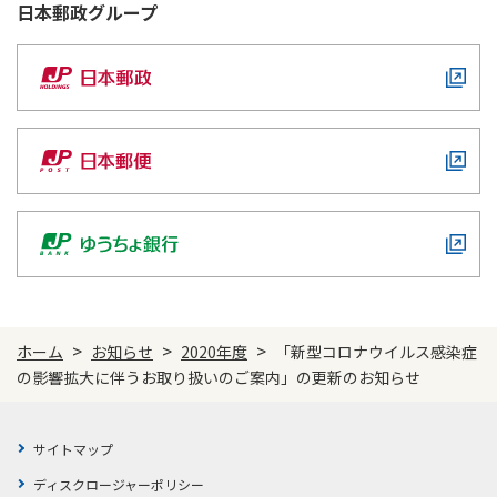
ご契約内容の確認
日本郵政
グループ
健康情報
お客さまに関する情報等の確認の取り組み
ご契約手続きの流れ
かんぽブランド
保険料のお払込方法
かんぽアプリ～かんぽの健康と安心を手のひらに～
各種サービス・お知らせ
保険用語集
かんぽプラチナライフサービス
お問い合わせ
かんぽ生命のサステナビリティ
ご契約のしおり・約款（Web約款）
すこやか健康ラボ
保険用語集
>
>
>
ホーム
お知らせ
2020年度
「新型コロナウイルス感染症
お問い合わせ
の影響拡大に伴うお取り扱いのご案内」の更新のお知らせ
お客さまの声／お客さまサービス向上の取組み
ラジオ体操・みんなの体操
サイトマップ
ラジオ体操ポータルサイト
ディスクロージャーポリシー