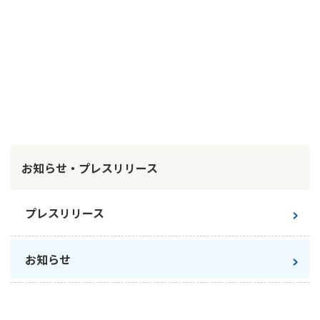
かんぽ生命について
終身保険
法人のお客さま向け商品一覧
養老保険
目的から探す
よくあるご質問
かんぽ生命について
かんぽのLifeサポートナビ
定期保険
お手続き一覧
お役立ち情報
学資保険
きっかけ・できごとから探す
お問い合わせ
かんぽ生命の団体取扱い
長寿支援保険
法人向け資料請求
お見積りシミュレーション
サステナビリティ
ご挨拶
保険
資料請求
お知らせ・プレスリリース
お問い合わせ先
経営理念・経営戦略
医療
マイページでできること
株主・投資家のみなさまへ
会社概要
お金
プレスリリース
新規登録
財務情報
子育て
ログイン
採用情報
株主・投資家のみなさまへ
ライフプラン
保険の探し方のポイント
お知らせ
日本郵政グループとしての取り組み
保険かんたん診断
English
採用情報
これからのライフイベントでかかる費用とは？
CM・オウンドメディア／ソーシャルメディア