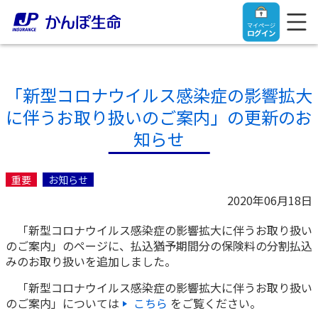
マイページ
ログイン
「新型コロナウイルス感染症の影響拡大
に伴うお取り扱いのご案内」の更新のお
トップ
知らせ
ご契約者さま
重要
お知らせ
2020年06月18日
保険をご検討中のお客さま
ご契約者さま
「新型コロナウイルス感染症の影響拡大に伴うお取り扱い
のご案内」のページに、払込猶予期間分の保険料の分割払込
マイページログイン
法人のお客さま
保険をご検討中のお客さま
みのお取り扱いを追加しました。
「新型コロナウイルス感染症の影響拡大に伴うお取り扱い
お役立ち情報
【まずはご相談ください】企業経営でお悩みの方はこ
入院保険金・手術保険金のご請求
のご案内」については
こちら
をご覧ください。
ちら