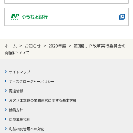
ご契約内容の確認
健康情報
お客さまに関する情報等の確認の取り組み
ご契約手続きの流れ
かんぽブランド
保険料のお払込方法
かんぽアプリ～かんぽの健康と安心を手のひらに～
>
>
>
ホーム
お知らせ
2020年度
第3回ＪＰ改革実行委員会の
各種サービス・お知らせ
開催について
保険用語集
かんぽプラチナライフサービス
お問い合わせ
かんぽ生命のサステナビリティ
サイトマップ
ご契約のしおり・約款（Web約款）
すこやか健康ラボ
ディスクロージャーポリシー
保険用語集
調達情報
お問い合わせ
お客さま本位の業務運営に関する基本方針
お客さまの声／お客さまサービス向上の取組み
勧誘方針
ラジオ体操・みんなの体操
保険募集指針
ラジオ体操ポータルサイト
利益相反管理への対応