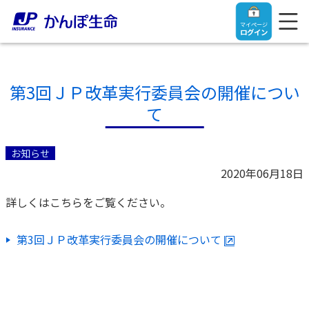
マイページ
ログイン
第3回ＪＰ改革実行委員会の開催につい
て
トップ
お知らせ
ご契約者さま
2020年06月18日
詳しくはこちらをご覧ください。
保険をご検討中のお客さま
ご契約者さま
第3回ＪＰ改⾰実⾏委員会の開催について
マイページログイン
法人のお客さま
保険をご検討中のお客さま
お役立ち情報
【まずはご相談ください】企業経営でお悩みの方はこ
入院保険金・手術保険金のご請求
ちら