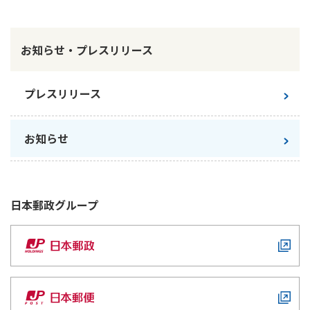
かんぽ生命について
終身保険
法人のお客さま向け商品一覧
養老保険
お知らせ・プレスリリース
目的から探す
よくあるご質問
かんぽ生命について
かんぽのLifeサポートナビ
定期保険
お手続き一覧
お役立ち情報
学資保険
プレスリリース
きっかけ・できごとから探す
お問い合わせ
かんぽ生命の団体取扱い
長寿支援保険
法人向け資料請求
お見積りシミュレーション
お知らせ
サステナビリティ
ご挨拶
保険
資料請求
お問い合わせ先
経営理念・経営戦略
医療
マイページでできること
株主・投資家のみなさまへ
会社概要
お金
日本郵政
グループ
新規登録
財務情報
子育て
ログイン
採用情報
株主・投資家のみなさまへ
ライフプラン
保険の探し方のポイント
日本郵政グループとしての取り組み
保険かんたん診断
English
採用情報
これからのライフイベントでかかる費用とは？
CM・オウンドメディア／ソーシャルメディア