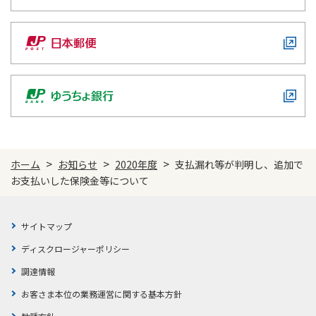
ご契約内容の確認
健康情報
お客さまに関する情報等の確認の取り組み
ご契約手続きの流れ
かんぽブランド
保険料のお払込方法
かんぽアプリ～かんぽの健康と安心を手のひらに～
各種サービス・お知らせ
保険用語集
かんぽプラチナライフサービス
お問い合わせ
>
>
>
ホーム
お知らせ
2020年度
⽀払漏れ等が判明し、追加で
かんぽ生命のサステナビリティ
お⽀払いした保険⾦等について
ご契約のしおり・約款（Web約款）
すこやか健康ラボ
保険用語集
お問い合わせ
サイトマップ
ディスクロージャーポリシー
お客さまの声／お客さまサービス向上の取組み
調達情報
ラジオ体操・みんなの体操
お客さま本位の業務運営に関する基本方針
ラジオ体操ポータルサイト