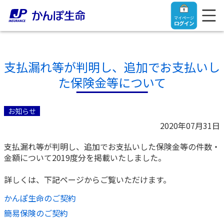
マイページ
ログイン
⽀払漏れ等が判明し、追加でお⽀払いし
た保険⾦等について
トップ
お知らせ
ご契約者さま
2020年07月31日
支払漏れ等が判明し、追加でお支払いした保険金等の件数・
保険をご検討中のお客さま
ご契約者さま
金額について2019度分を掲載いたしました。
マイページログイン
詳しくは、下記ページからご覧いただけます。
法人のお客さま
保険をご検討中のお客さま
かんぽ生命のご契約
お役立ち情報
【まずはご相談ください】企業経営でお悩みの方はこ
入院保険金・手術保険金のご請求
簡易保険のご契約
ちら