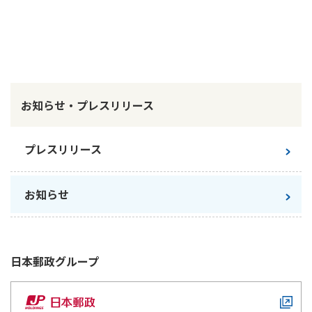
かんぽ生命について
終身保険
法人のお客さま向け商品一覧
養老保険
目的から探す
よくあるご質問
かんぽ生命について
かんぽのLifeサポートナビ
定期保険
お手続き一覧
お役立ち情報
学資保険
きっかけ・できごとから探す
お知らせ・プレスリリース
お問い合わせ
かんぽ生命の団体取扱い
長寿支援保険
法人向け資料請求
お見積りシミュレーション
サステナビリティ
プレスリリース
ご挨拶
保険
資料請求
お問い合わせ先
経営理念・経営戦略
医療
マイページでできること
株主・投資家のみなさまへ
お知らせ
会社概要
お金
新規登録
財務情報
子育て
ログイン
採用情報
株主・投資家のみなさまへ
ライフプラン
保険の探し方のポイント
日本郵政
グループ
日本郵政グループとしての取り組み
保険かんたん診断
English
採用情報
これからのライフイベントでかかる費用とは？
CM・オウンドメディア／ソーシャルメディア