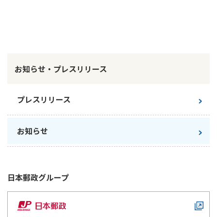
かんぽ生命について
終身保険
法人のお客さま向け商品一覧
養老保険
目的から探す
よくあるご質問
かんぽ生命について
かんぽのLifeサポートナビ
定期保険
お手続き一覧
お役立ち情報
学資保険
お知らせ・プレスリリース
きっかけ・できごとから探す
お問い合わせ
かんぽ生命の団体取扱い
長寿支援保険
法人向け資料請求
お見積りシミュレーション
プレスリリース
サステナビリティ
ご挨拶
保険
資料請求
お問い合わせ先
経営理念・経営戦略
医療
マイページでできること
お知らせ
株主・投資家のみなさまへ
会社概要
お金
新規登録
財務情報
子育て
ログイン
採用情報
株主・投資家のみなさまへ
ライフプラン
保険の探し方のポイント
日本郵政
グループ
日本郵政グループとしての取り組み
保険かんたん診断
English
採用情報
これからのライフイベントでかかる費用とは？
CM・オウンドメディア／ソーシャルメディア