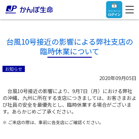
マイページ
ログイン
台風10号接近の影響による弊社支店の
臨時休業について
トップ
お知らせ
ご契約者さま
2020年09月05日
台風10号接近の影響により、9月7日（月）における弊社
保険をご検討中のお客さま
ご契約者さま
の沖縄、九州に所在する支店につきましては、お客さまおよ
び社員の安全を最優先とし、臨時休業する場合がございま
マイページログイン
す。あらかじめご了承ください。
法人のお客さま
保険をご検討中のお客さま
ご来店の際は、事前に各支店にご確認ください。
お役立ち情報
【まずはご相談ください】企業経営でお悩みの方はこ
入院保険金・手術保険金のご請求
ちら