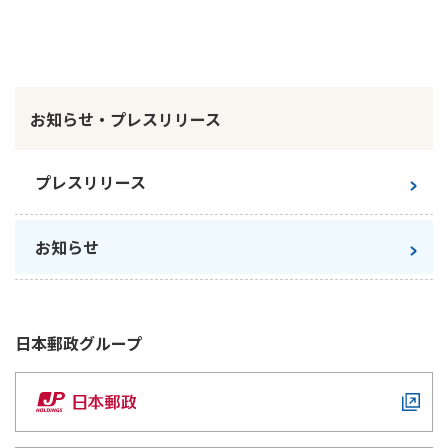
かんぽ生命について
終身保険
法人のお客さま向け商品一覧
養老保険
目的から探す
よくあるご質問
かんぽ生命について
かんぽのLifeサポートナビ
定期保険
お手続き一覧
お知らせ・プレスリリース
お役立ち情報
学資保険
きっかけ・できごとから探す
お問い合わせ
かんぽ生命の団体取扱い
長寿支援保険
プレスリリース
法人向け資料請求
お見積りシミュレーション
サステナビリティ
ご挨拶
保険
資料請求
お知らせ
お問い合わせ先
経営理念・経営戦略
医療
マイページでできること
株主・投資家のみなさまへ
会社概要
お金
新規登録
財務情報
子育て
ログイン
採用情報
日本郵政
グループ
株主・投資家のみなさまへ
ライフプラン
保険の探し方のポイント
日本郵政グループとしての取り組み
保険かんたん診断
English
採用情報
これからのライフイベントでかかる費用とは？
CM・オウンドメディア／ソーシャルメディア