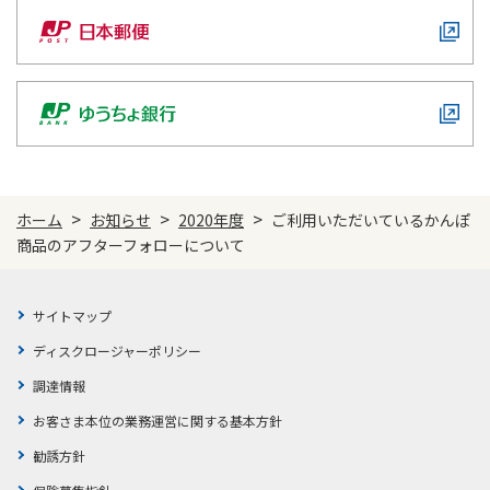
ご契約内容の確認
健康情報
お客さまに関する情報等の確認の取り組み
ご契約手続きの流れ
かんぽブランド
保険料のお払込方法
かんぽアプリ～かんぽの健康と安心を手のひらに～
各種サービス・お知らせ
保険用語集
かんぽプラチナライフサービス
>
>
>
ホーム
お知らせ
2020年度
ご利用いただいているかんぽ
お問い合わせ
商品のアフターフォローについて
かんぽ生命のサステナビリティ
ご契約のしおり・約款（Web約款）
すこやか健康ラボ
保険用語集
サイトマップ
お問い合わせ
ディスクロージャーポリシー
調達情報
お客さまの声／お客さまサービス向上の取組み
お客さま本位の業務運営に関する基本方針
ラジオ体操・みんなの体操
勧誘方針
ラジオ体操ポータルサイト