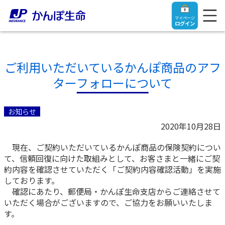
マイページ
ログイン
ご利用いただいているかんぽ商品のアフ
ターフォローについて
トップ
お知らせ
ご契約者さま
2020年10月28日
現在、ご契約いただいているかんぽ商品の保険契約につい
保険をご検討中のお客さま
ご契約者さま
て、信頼回復に向けた取組みとして、お客さまと一緒にご契
約内容を確認させていただく「ご契約内容確認活動」を実施
マイページログイン
しております。
法人のお客さま
保険をご検討中のお客さま
確認にあたり、郵便局・かんぽ生命支店からご連絡させて
いただく場合がございますので、ご協力をお願いいたしま
お役立ち情報
【まずはご相談ください】企業経営でお悩みの方はこ
入院保険金・手術保険金のご請求
す。
ちら