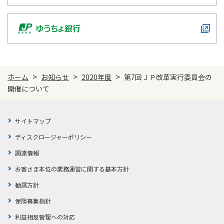
ご契約内容の確認
健康情報
お客さまに関する情報等の確認の取り組み
ご契約手続きの流れ
かんぽブランド
保険料のお払込方法
かんぽアプリ～かんぽの健康と安心を手のひらに～
>
>
>
ホーム
お知らせ
2020年度
第7回ＪＰ改革実行委員会の
各種サービス・お知らせ
開催について
保険用語集
かんぽプラチナライフサービス
お問い合わせ
かんぽ生命のサステナビリティ
サイトマップ
ご契約のしおり・約款（Web約款）
すこやか健康ラボ
ディスクロージャーポリシー
保険用語集
調達情報
お問い合わせ
お客さま本位の業務運営に関する基本方針
お客さまの声／お客さまサービス向上の取組み
勧誘方針
ラジオ体操・みんなの体操
保険募集指針
ラジオ体操ポータルサイト
利益相反管理への対応