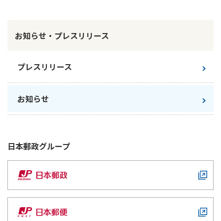
かんぽ生命について
終身保険
法人のお客さま向け商品一覧
養老保険
お知らせ・プレスリリース
目的から探す
よくあるご質問
かんぽ生命について
かんぽのLifeサポートナビ
定期保険
お手続き一覧
お役立ち情報
学資保険
プレスリリース
きっかけ・できごとから探す
お問い合わせ
かんぽ生命の団体取扱い
長寿支援保険
法人向け資料請求
お見積りシミュレーション
お知らせ
サステナビリティ
ご挨拶
保険
資料請求
お問い合わせ先
経営理念・経営戦略
医療
マイページでできること
株主・投資家のみなさまへ
会社概要
お金
日本郵政
グループ
新規登録
財務情報
子育て
ログイン
採用情報
株主・投資家のみなさまへ
ライフプラン
保険の探し方のポイント
日本郵政グループとしての取り組み
保険かんたん診断
English
採用情報
これからのライフイベントでかかる費用とは？
CM・オウンドメディア／ソーシャルメディア