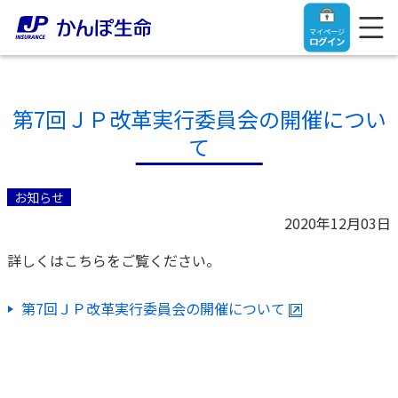
マイページ
ログイン
第7回ＪＰ改革実行委員会の開催につい
て
トップ
お知らせ
ご契約者さま
2020年12月03日
詳しくはこちらをご覧ください。
保険をご検討中のお客さま
ご契約者さま
第7回ＪＰ改⾰実⾏委員会の開催について
マイページログイン
法人のお客さま
保険をご検討中のお客さま
お役立ち情報
【まずはご相談ください】企業経営でお悩みの方はこ
入院保険金・手術保険金のご請求
ちら