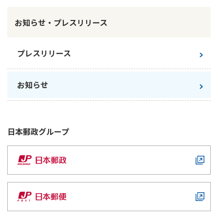
ご契約内容の確認
健康情報
お客さまに関する情報等の確認の取り組み
お知らせ・プレスリリース
ご契約手続きの流れ
プレスリリース
かんぽブランド
保険料のお払込方法
かんぽアプリ～かんぽの健康と安心を手のひらに～
各種サービス・お知らせ
お知らせ
保険用語集
かんぽプラチナライフサービス
お問い合わせ
かんぽ生命のサステナビリティ
ご契約のしおり・約款（Web約款）
すこやか健康ラボ
日本郵政
グループ
保険用語集
お問い合わせ
お客さまの声／お客さまサービス向上の取組み
ラジオ体操・みんなの体操
ラジオ体操ポータルサイト