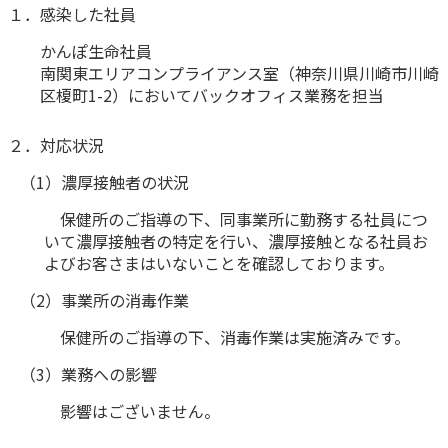
１．感染した社員
かんぽ生命について
終身保険
かんぽ生命社員
法人のお客さま向け商品一覧
養老保険
南関東エリアコンプライアンス室（神奈川県川崎市川崎
目的から探す
よくあるご質問
かんぽ生命について
かんぽのLifeサポートナビ
区榎町1-2）においてバックオフィス業務を担当
定期保険
お手続き一覧
お役立ち情報
学資保険
きっかけ・できごとから探す
２．対応状況
お問い合わせ
かんぽ生命の団体取扱い
長寿支援保険
（1）濃厚接触者の状況
法人向け資料請求
お見積りシミュレーション
サステナビリティ
ご挨拶
保険
保健所のご指導の下、同事業所に勤務する社員につ
資料請求
いて濃厚接触者の特定を行い、濃厚接触となる社員お
お問い合わせ先
経営理念・経営戦略
医療
よびお客さまはいないことを確認しております。
マイページでできること
株主・投資家のみなさまへ
会社概要
お金
新規登録
（2）事業所の消毒作業
財務情報
子育て
ログイン
採用情報
保健所のご指導の下、消毒作業は実施済みです。
株主・投資家のみなさまへ
ライフプラン
保険の探し方のポイント
（3）業務への影響
日本郵政グループとしての取り組み
保険かんたん診断
English
採用情報
影響はございません。
これからのライフイベントでかかる費用とは？
CM・オウンドメディア／ソーシャルメディア