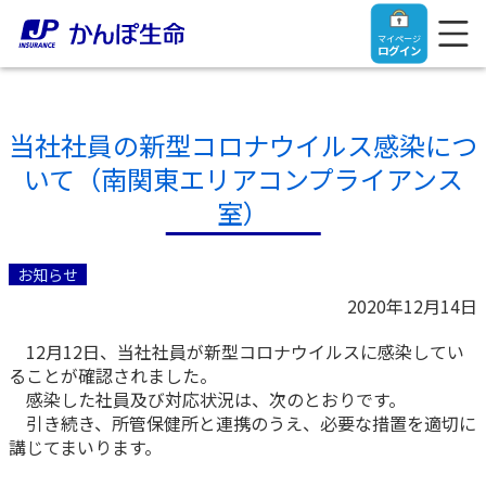
マイページ
ログイン
当社社員の新型コロナウイルス感染につ
いて（南関東エリアコンプライアンス
トップ
室）
ご契約者さま
お知らせ
2020年12月14日
保険をご検討中のお客さま
ご契約者さま
12月12日、当社社員が新型コロナウイルスに感染してい
ることが確認されました。
マイページログイン
法人のお客さま
保険をご検討中のお客さま
感染した社員及び対応状況は、次のとおりです。
引き続き、所管保健所と連携のうえ、必要な措置を適切に
講じてまいります。
お役立ち情報
【まずはご相談ください】企業経営でお悩みの方はこ
入院保険金・手術保険金のご請求
ちら