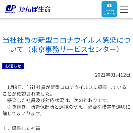
マイページ
ログイン
当社社員の新型コロナウイルス感染につ
いて（東京事務サービスセンター）
トップ
お知らせ
ご契約者さま
2021年01月12日
1月9日、当社社員が新型コロナウイルスに感染している
保険をご検討中のお客さま
ご契約者さま
ことが確認されました。
感染した社員及び対応状況は、次のとおりです。
マイページログイン
引き続き、所管保健所と連携のうえ、必要な措置を適切に
法人のお客さま
保険をご検討中のお客さま
講じてまいります。
お役立ち情報
【まずはご相談ください】企業経営でお悩みの方はこ
入院保険金・手術保険金のご請求
１．感染した社員
ちら