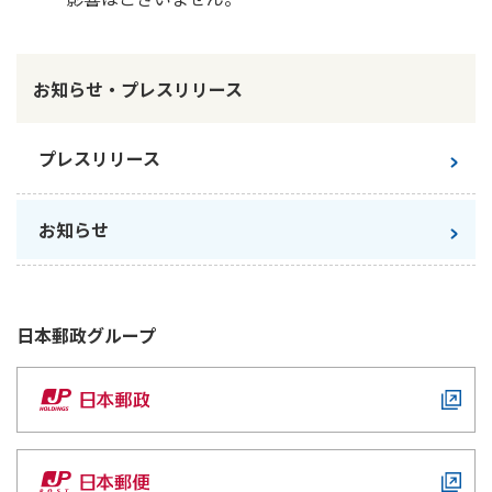
ご契約内容の確認
健康情報
お客さまに関する情報等の確認の取り組み
お知らせ・プレスリリース
ご契約手続きの流れ
かんぽブランド
保険料のお払込方法
プレスリリース
かんぽアプリ～かんぽの健康と安心を手のひらに～
各種サービス・お知らせ
保険用語集
かんぽプラチナライフサービス
お知らせ
お問い合わせ
かんぽ生命のサステナビリティ
ご契約のしおり・約款（Web約款）
すこやか健康ラボ
保険用語集
日本郵政
グループ
お問い合わせ
お客さまの声／お客さまサービス向上の取組み
ラジオ体操・みんなの体操
ラジオ体操ポータルサイト