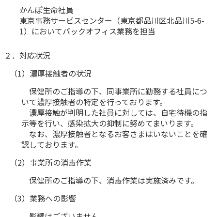
かんぽ生命社員
かんぽ生命について
終身保険
東京事務サービスセンター（東京都品川区北品川5-6-
法人のお客さま向け商品一覧
1）においてバックオフィス業務を担当
養老保険
目的から探す
よくあるご質問
かんぽ生命について
かんぽのLifeサポートナビ
定期保険
お手続き一覧
２．対応状況
お役立ち情報
学資保険
きっかけ・できごとから探す
（1）濃厚接触者の状況
お問い合わせ
かんぽ生命の団体取扱い
長寿支援保険
法人向け資料請求
保健所のご指導の下、同事業所に勤務する社員につ
お見積りシミュレーション
いて濃厚接触者の特定を行っております。
サステナビリティ
ご挨拶
保険
資料請求
濃厚接触が判明した社員に対しては、自宅待機の指
お問い合わせ先
経営理念・経営戦略
医療
示等を行い、感染拡大の抑制に努めてまいります。
マイページでできること
株主・投資家のみなさまへ
なお、濃厚接触者となるお客さまはいないことを確
会社概要
お金
認しております。
新規登録
財務情報
子育て
ログイン
（2）事業所の消毒作業
採用情報
株主・投資家のみなさまへ
ライフプラン
保険の探し方のポイント
保健所のご指導の下、消毒作業は実施済みです。
日本郵政グループとしての取り組み
保険かんたん診断
English
採用情報
（3）業務への影響
これからのライフイベントでかかる費用とは？
CM・オウンドメディア／ソーシャルメディア
影響はございません。