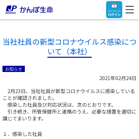
マイページ
ログイン
当社社員の新型コロナウイルス感染につ
いて（本社）
トップ
お知らせ
ご契約者さま
2021年02月24日
2月23日、当社社員が新型コロナウイルスに感染している
保険をご検討中のお客さま
ご契約者さま
ことが確認されました。
感染した社員及び対応状況は、次のとおりです。
マイページログイン
引き続き、所管保健所と連携のうえ、必要な措置を適切に
法人のお客さま
保険をご検討中のお客さま
講じてまいります。
お役立ち情報
【まずはご相談ください】企業経営でお悩みの方はこ
入院保険金・手術保険金のご請求
１．感染した社員
ちら