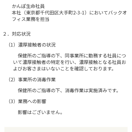
かんぽ生命社員
かんぽ生命について
終身保険
本社（東京都千代田区大手町2-3-1）においてバックオ
法人のお客さま向け商品一覧
フィス業務を担当
養老保険
目的から探す
よくあるご質問
かんぽ生命について
かんぽのLifeサポートナビ
定期保険
お手続き一覧
２．対応状況
お役立ち情報
学資保険
きっかけ・できごとから探す
（1）濃厚接触者の状況
お問い合わせ
かんぽ生命の団体取扱い
長寿支援保険
法人向け資料請求
保健所のご指導の下、同事業所に勤務する社員につ
お見積りシミュレーション
いて濃厚接触者の特定を行い、濃厚接触となる社員お
サステナビリティ
ご挨拶
保険
資料請求
よびお客さまはいないことを確認しております。
お問い合わせ先
経営理念・経営戦略
医療
マイページでできること
（2）事業所の消毒作業
株主・投資家のみなさまへ
会社概要
お金
新規登録
保健所のご指導の下、消毒作業は実施済みです。
財務情報
子育て
ログイン
採用情報
（3）業務への影響
株主・投資家のみなさまへ
ライフプラン
保険の探し方のポイント
日本郵政グループとしての取り組み
影響はございません。
保険かんたん診断
English
採用情報
これからのライフイベントでかかる費用とは？
CM・オウンドメディア／ソーシャルメディア