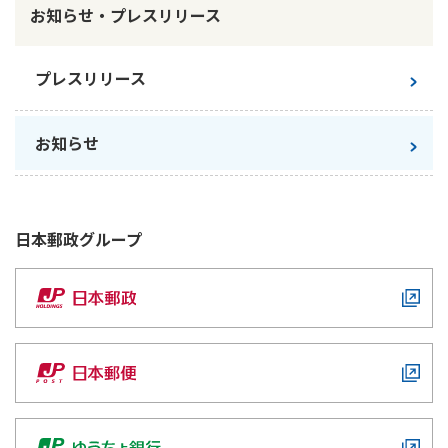
ご契約内容の確認
お知らせ・プレスリリース
健康情報
お客さまに関する情報等の確認の取り組み
プレスリリース
ご契約手続きの流れ
かんぽブランド
保険料のお払込方法
お知らせ
かんぽアプリ～かんぽの健康と安心を手のひらに～
各種サービス・お知らせ
保険用語集
かんぽプラチナライフサービス
お問い合わせ
日本郵政
グループ
かんぽ生命のサステナビリティ
ご契約のしおり・約款（Web約款）
すこやか健康ラボ
保険用語集
お問い合わせ
お客さまの声／お客さまサービス向上の取組み
ラジオ体操・みんなの体操
ラジオ体操ポータルサイト