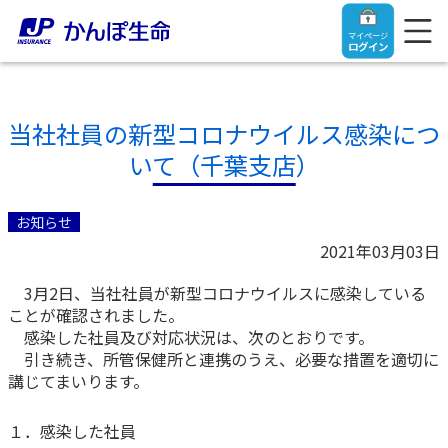
マイページ
ログイン
当社社員の新型コロナウイルス感染につ
いて（千葉支店）
トップ
お知らせ
ご契約者さま
2021年03月03日
3月2日、当社社員が新型コロナウイルスに感染している
保険をご検討中のお客さま
ご契約者さま
ことが確認されました。
感染した社員及び対応状況は、次のとおりです。
マイページログイン
引き続き、所管保健所と連携のうえ、必要な措置を適切に
法人のお客さま
保険をご検討中のお客さま
講じてまいります。
お役立ち情報
【まずはご相談ください】企業経営でお悩みの方はこ
入院保険金・手術保険金のご請求
１．感染した社員
ちら