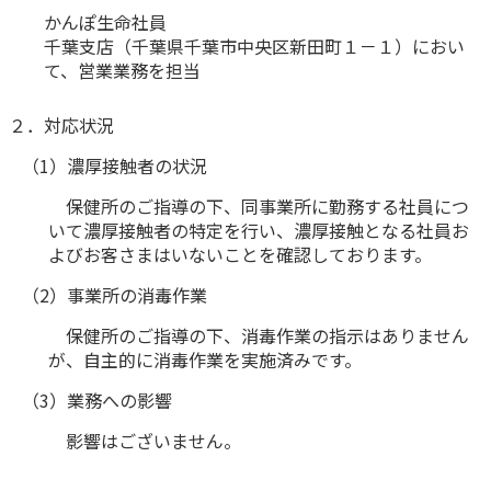
かんぽ生命社員
かんぽ生命について
終身保険
千葉支店（千葉県千葉市中央区新田町１－１）におい
法人のお客さま向け商品一覧
て、営業業務を担当
養老保険
目的から探す
よくあるご質問
かんぽ生命について
かんぽのLifeサポートナビ
定期保険
お手続き一覧
２．対応状況
お役立ち情報
学資保険
きっかけ・できごとから探す
（1）濃厚接触者の状況
お問い合わせ
かんぽ生命の団体取扱い
長寿支援保険
法人向け資料請求
保健所のご指導の下、同事業所に勤務する社員につ
お見積りシミュレーション
いて濃厚接触者の特定を行い、濃厚接触となる社員お
サステナビリティ
ご挨拶
保険
資料請求
よびお客さまはいないことを確認しております。
お問い合わせ先
経営理念・経営戦略
医療
マイページでできること
（2）事業所の消毒作業
株主・投資家のみなさまへ
会社概要
お金
新規登録
保健所のご指導の下、消毒作業の指示はありません
財務情報
子育て
が、自主的に消毒作業を実施済みです。
ログイン
採用情報
株主・投資家のみなさまへ
ライフプラン
保険の探し方のポイント
（3）業務への影響
日本郵政グループとしての取り組み
保険かんたん診断
English
影響はございません。
採用情報
これからのライフイベントでかかる費用とは？
CM・オウンドメディア／ソーシャルメディア