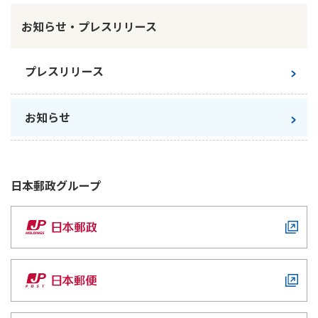
ご契約内容の確認
健康情報
お知らせ・プレスリリース
お客さまに関する情報等の確認の取り組み
ご契約手続きの流れ
プレスリリース
かんぽブランド
保険料のお払込方法
かんぽアプリ～かんぽの健康と安心を手のひらに～
各種サービス・お知らせ
お知らせ
保険用語集
かんぽプラチナライフサービス
お問い合わせ
かんぽ生命のサステナビリティ
ご契約のしおり・約款（Web約款）
日本郵政
グループ
すこやか健康ラボ
保険用語集
お問い合わせ
お客さまの声／お客さまサービス向上の取組み
ラジオ体操・みんなの体操
ラジオ体操ポータルサイト