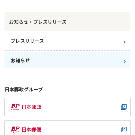
かんぽ生命について
終身保険
法人のお客さま向け商品一覧
養老保険
お知らせ・プレスリリース
目的から探す
よくあるご質問
かんぽ生命について
かんぽのLifeサポートナビ
定期保険
お手続き一覧
お役立ち情報
学資保険
プレスリリース
きっかけ・できごとから探す
お問い合わせ
かんぽ生命の団体取扱い
長寿支援保険
法人向け資料請求
お見積りシミュレーション
お知らせ
サステナビリティ
ご挨拶
保険
資料請求
お問い合わせ先
経営理念・経営戦略
医療
マイページでできること
株主・投資家のみなさまへ
会社概要
お金
日本郵政
グループ
新規登録
財務情報
子育て
ログイン
採用情報
株主・投資家のみなさまへ
ライフプラン
保険の探し方のポイント
日本郵政グループとしての取り組み
保険かんたん診断
English
採用情報
これからのライフイベントでかかる費用とは？
CM・オウンドメディア／ソーシャルメディア