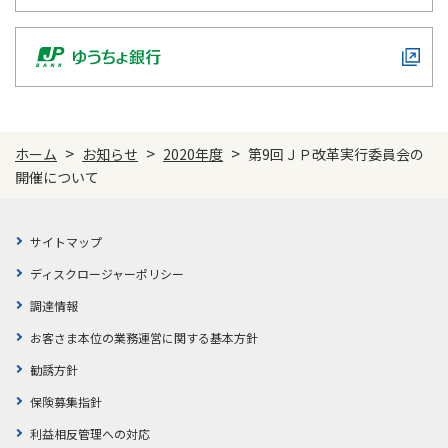
ご契約内容の確認
健康情報
お客さまに関する情報等の確認の取り組み
ご契約手続きの流れ
かんぽブランド
保険料のお払込方法
かんぽアプリ～かんぽの健康と安心を手のひらに～
>
>
>
ホーム
お知らせ
2020年度
第9回ＪＰ改革実行委員会の
各種サービス・お知らせ
開催について
保険用語集
かんぽプラチナライフサービス
お問い合わせ
かんぽ生命のサステナビリティ
サイトマップ
ご契約のしおり・約款（Web約款）
すこやか健康ラボ
ディスクロージャーポリシー
保険用語集
調達情報
お問い合わせ
お客さま本位の業務運営に関する基本方針
お客さまの声／お客さまサービス向上の取組み
勧誘方針
ラジオ体操・みんなの体操
保険募集指針
ラジオ体操ポータルサイト
利益相反管理への対応