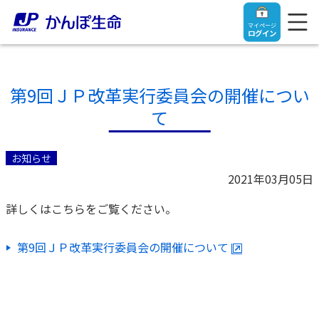
マイページ
ログイン
第9回ＪＰ改革実行委員会の開催につい
て
トップ
お知らせ
ご契約者さま
2021年03月05日
詳しくはこちらをご覧ください。
保険をご検討中のお客さま
ご契約者さま
第9回ＪＰ改⾰実⾏委員会の開催について
マイページログイン
法人のお客さま
保険をご検討中のお客さま
お役立ち情報
【まずはご相談ください】企業経営でお悩みの方はこ
入院保険金・手術保険金のご請求
ちら