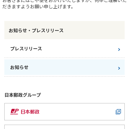
お客さまにはご不便をおかけいたしますが、何卒ご理解いた
ご契約内容の確認
健康情報
だきますようお願い申し上げます。
お客さまに関する情報等の確認の取り組み
ご契約手続きの流れ
お知らせ・プレスリリース
かんぽブランド
保険料のお払込方法
かんぽアプリ～かんぽの健康と安心を手のひらに～
各種サービス・お知らせ
プレスリリース
保険用語集
かんぽプラチナライフサービス
お問い合わせ
お知らせ
かんぽ生命のサステナビリティ
ご契約のしおり・約款（Web約款）
すこやか健康ラボ
保険用語集
お問い合わせ
日本郵政
グループ
お客さまの声／お客さまサービス向上の取組み
ラジオ体操・みんなの体操
ラジオ体操ポータルサイト