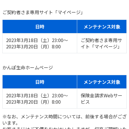
かんぽ生命について
終身保険
ご契約者さま専用サイト「マイページ」
法人のお客さま向け商品一覧
養老保険
目的から探す
よくあるご質問
日時
メンテナンス対象
かんぽ生命について
かんぽのLifeサポートナビ
定期保険
お手続き一覧
お役立ち情報
学資保険
2023年3月18日（土）23:00～
ご契約者さま専用サ
きっかけ・できごとから探す
お問い合わせ
かんぽ生命の団体取扱い
2023年3月20日（月）8:00
イト「マイページ」
長寿支援保険
法人向け資料請求
お見積りシミュレーション
サステナビリティ
ご挨拶
保険
資料請求
かんぽ生命ホームページ
お問い合わせ先
経営理念・経営戦略
医療
マイページでできること
株主・投資家のみなさまへ
会社概要
お金
日時
メンテナンス対象
新規登録
財務情報
子育て
2023年3月18日（土）23:00～
保険金請求Webサー
ログイン
採用情報
株主・投資家のみなさまへ
ライフプラン
保険の探し方のポイント
2023年3月20日（月）8:00
ビス
日本郵政グループとしての取り組み
保険かんたん診断
English
※なお、メンテナンス時間については、前後する場合がござ
採用情報
これからのライフイベントでかかる費用とは？
います。
CM・オウンドメディア／ソーシャルメディア