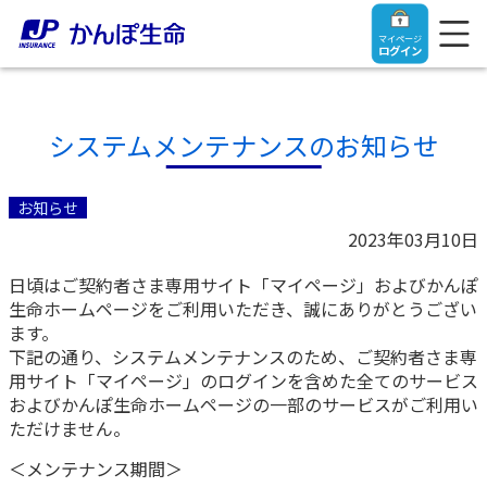
マイページ
ログイン
システムメンテナンスのお知らせ
トップ
お知らせ
2023年03月10日
ご契約者さま
日頃はご契約者さま専用サイト「マイページ」およびかんぽ
生命ホームページをご利用いただき、誠にありがとうござい
保険をご検討中のお客さま
ご契約者さま
ます。
下記の通り、システムメンテナンスのため、ご契約者さま専
用サイト「マイページ」のログインを含めた全てのサービス
マイページログイン
法人のお客さま
保険をご検討中のお客さま
およびかんぽ生命ホームページの一部のサービスがご利用い
ただけません。
お役立ち情報
【まずはご相談ください】企業経営でお悩みの方はこ
入院保険金・手術保険金のご請求
＜メンテナンス期間＞
ちら