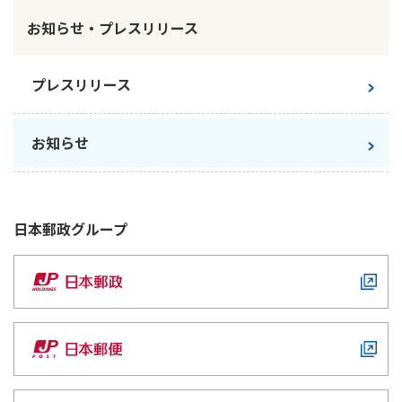
お知らせ・プレスリリース
かんぽ生命について
終身保険
法人のお客さま向け商品一覧
養老保険
目的から探す
よくあるご質問
かんぽ生命について
かんぽのLifeサポートナビ
プレスリリース
定期保険
お手続き一覧
お役立ち情報
学資保険
きっかけ・できごとから探す
お問い合わせ
かんぽ生命の団体取扱い
お知らせ
長寿支援保険
法人向け資料請求
お見積りシミュレーション
サステナビリティ
ご挨拶
保険
資料請求
お問い合わせ先
経営理念・経営戦略
医療
日本郵政
グループ
マイページでできること
株主・投資家のみなさまへ
会社概要
お金
新規登録
財務情報
子育て
ログイン
採用情報
株主・投資家のみなさまへ
ライフプラン
保険の探し方のポイント
日本郵政グループとしての取り組み
保険かんたん診断
English
採用情報
これからのライフイベントでかかる費用とは？
CM・オウンドメディア／ソーシャルメディア