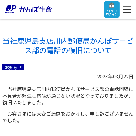
マイページ
ログイン
当社鹿児島支店川内郵便局かんぽサービ
ス部の電話の復旧について
トップ
お知らせ
ご契約者さま
2023年03月22日
当社鹿児島支店川内郵便局かんぽサービス部の電話回線に
保険をご検討中のお客さま
ご契約者さま
不具合が発生し電話が通じない状況となっておりましたが、
復旧いたしました。
マイページログイン
法人のお客さま
保険をご検討中のお客さま
お客さまには大変ご迷惑をおかけし、申し訳ございません
でした。
お役立ち情報
【まずはご相談ください】企業経営でお悩みの方はこ
入院保険金・手術保険金のご請求
ちら