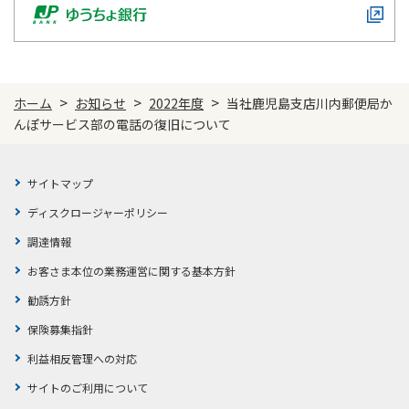
ご契約内容の確認
健康情報
お客さまに関する情報等の確認の取り組み
ご契約手続きの流れ
>
>
>
ホーム
お知らせ
2022年度
当社鹿児島支店川内郵便局か
かんぽブランド
保険料のお払込方法
んぽサービス部の電話の復旧について
かんぽアプリ～かんぽの健康と安心を手のひらに～
各種サービス・お知らせ
保険用語集
かんぽプラチナライフサービス
サイトマップ
お問い合わせ
ディスクロージャーポリシー
かんぽ生命のサステナビリティ
ご契約のしおり・約款（Web約款）
調達情報
すこやか健康ラボ
保険用語集
お客さま本位の業務運営に関する基本方針
お問い合わせ
勧誘方針
保険募集指針
お客さまの声／お客さまサービス向上の取組み
ラジオ体操・みんなの体操
利益相反管理への対応
ラジオ体操ポータルサイト
サイトのご利用について