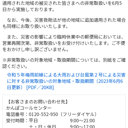
適用された地域の被災された皆さまへの非常取扱いを6月5
かんぽ生命について
日から実施しております。
終身保険
法人のお客さま向け商品一覧
養老保険
なお、今後、災害救助法が他の地域に追加適用された場合
目的から探す
も同様にお取り扱いいたします。
よくあるご質問
かんぽ生命について
かんぽのLifeサポートナビ
定期保険
お手続き一覧
お役立ち情報
また、災害の影響により臨時休業中の郵便局においては、
学資保険
きっかけ・できごとから探す
営業再開次第、非常取扱いをお受け付けいたします。ご不便
お問い合わせ
かんぽ生命の団体取扱い
長寿支援保険
をおかけし申し訳ございません。
法人向け資料請求
お見積りシミュレーション
※非常取扱いの対象地域・取扱期間については、別紙をご確
サステナビリティ
ご挨拶
保険
資料請求
認ください。
お問い合わせ先
経営理念・経営戦略
医療
令和５年梅雨前線による大雨および台風第２号による災害
マイページでできること
株主・投資家のみなさまへ
会社概要
お金
に対する非常取扱いの対象地域・取扱期間（2023年6月6
新規登録
日更新） [PDF／20KB]
財務情報
子育て
ログイン
採用情報
株主・投資家のみなさまへ
ライフプラン
保険の探し方のポイント
【お客さまのお問い合わせ先】
日本郵政グループとしての取り組み
かんぽコールセンター
保険かんたん診断
English
電話番号：0120-552-950（フリーダイヤル）
採用情報
これからのライフイベントでかかる費用とは？
受付時間：平日 9:00～21:00
CM・オウンドメディア／ソーシャルメディア
土・日・休日 9:00～17:00