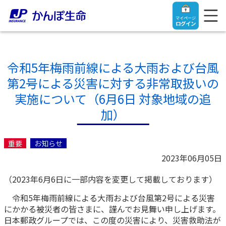
マイページ
ログイン
令和5年梅雨前線による大雨および台風
第2号による災害に対する非常取扱いの
トップ
実施について（6月6日 対象地域の追
加）
ご契約者さま
重要
お知らせ
保険をご検討中のお客さま
ご契約者さま
2023年06月05日
（2023年6月6日に一部内容を変更して掲載しております）
マイページログイン
法人のお客さま
保険をご検討中のお客さま
令和5年梅雨前線による大雨および台風第2号による災害
にかかる被災者の皆さまに、謹んでお見舞い申し上げます。
お役立ち情報
【まずはご相談ください】企業経営でお悩みの方はこ
入院保険金・手術保険金のご請求
日本郵政グループでは、この度の災害により、災害救助法が
ちら