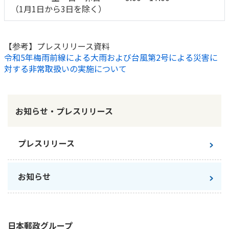
ご契約内容の確認
（1月1日から3日を除く）
健康情報
お客さまに関する情報等の確認の取り組み
【参考】プレスリリース資料
ご契約手続きの流れ
令和5年梅雨前線による大雨および台風第2号による災害に
かんぽブランド
保険料のお払込方法
対する非常取扱いの実施について
かんぽアプリ～かんぽの健康と安心を手のひらに～
各種サービス・お知らせ
保険用語集
かんぽプラチナライフサービス
お知らせ・プレスリリース
お問い合わせ
かんぽ生命のサステナビリティ
ご契約のしおり・約款（Web約款）
すこやか健康ラボ
プレスリリース
保険用語集
お問い合わせ
お知らせ
お客さまの声／お客さまサービス向上の取組み
ラジオ体操・みんなの体操
ラジオ体操ポータルサイト
日本郵政
グループ