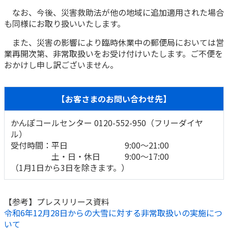
なお、今後、災害救助法が他の地域に追加適用された場合
かんぽ生命について
終身保険
も同様にお取り扱いいたします。
法人のお客さま向け商品一覧
養老保険
また、災害の影響により臨時休業中の郵便局においては営
目的から探す
よくあるご質問
かんぽ生命について
かんぽのLifeサポートナビ
定期保険
業再開次第、非常取扱いをお受け付けいたします。ご不便を
お手続き一覧
お役立ち情報
おかけし申し訳ございません。
学資保険
きっかけ・できごとから探す
お問い合わせ
かんぽ生命の団体取扱い
長寿支援保険
法人向け資料請求
【お客さまのお問い合わせ先】
お見積りシミュレーション
サステナビリティ
ご挨拶
保険
資料請求
かんぽコールセンター 0120-552-950（フリーダイヤ
お問い合わせ先
経営理念・経営戦略
医療
ル）
マイページでできること
株主・投資家のみなさまへ
会社概要
お金
受付時間：平日 9:00～21:00
新規登録
土・日・休日 9:00～17:00
財務情報
子育て
（1月1日から3日を除きます。）
ログイン
採用情報
株主・投資家のみなさまへ
ライフプラン
保険の探し方のポイント
日本郵政グループとしての取り組み
保険かんたん診断
【参考】プレスリリース資料
English
採用情報
これからのライフイベントでかかる費用とは？
令和6年12月28日からの大雪に対する非常取扱いの実施につ
いて
CM・オウンドメディア／ソーシャルメディア