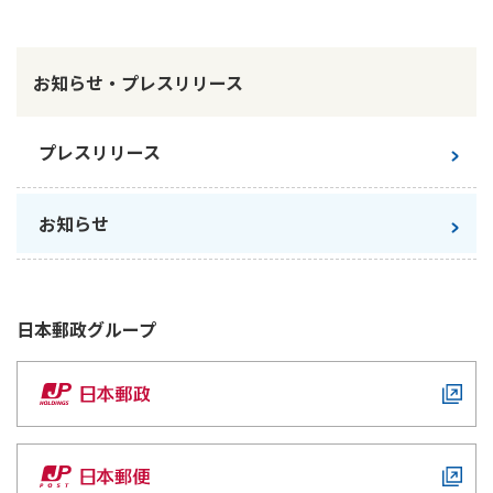
ご契約内容の確認
健康情報
お客さまに関する情報等の確認の取り組み
お知らせ・プレスリリース
ご契約手続きの流れ
かんぽブランド
保険料のお払込方法
プレスリリース
かんぽアプリ～かんぽの健康と安心を手のひらに～
各種サービス・お知らせ
保険用語集
かんぽプラチナライフサービス
お知らせ
お問い合わせ
かんぽ生命のサステナビリティ
ご契約のしおり・約款（Web約款）
すこやか健康ラボ
保険用語集
日本郵政
グループ
お問い合わせ
お客さまの声／お客さまサービス向上の取組み
ラジオ体操・みんなの体操
ラジオ体操ポータルサイト