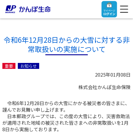
マイページ
ログイン
令和6年12月28日からの大雪に対する非
常取扱いの実施について
トップ
重要
お知らせ
ご契約者さま
2025年01月08日
株式会社かんぽ生命保険
保険をご検討中のお客さま
ご契約者さま
令和6年12月28日からの大雪にかかる被災者の皆さまに、
マイページログイン
法人のお客さま
保険をご検討中のお客さま
謹んでお見舞い申し上げます。
日本郵政グループでは、この度の大雪により、災害救助法
が適用された地域の被災された皆さまへの非常取扱いを1月
お役立ち情報
【まずはご相談ください】企業経営でお悩みの方はこ
入院保険金・手術保険金のご請求
8日から実施しております。
ちら