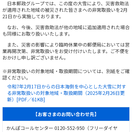
日本郵政グループでは、この度の大雪により、災害救助法
かんぽ生命について
が適用された地域の被災された皆さまへの非常取扱いを2月
終身保険
21日から実施しております。
法人のお客さま向け商品一覧
養老保険
目的から探す
よくあるご質問
なお、今後、災害救助法が他の地域に追加適用された場合
かんぽ生命について
かんぽのLifeサポートナビ
定期保険
お手続き一覧
も同様にお取り扱いいたします。
お役立ち情報
学資保険
きっかけ・できごとから探す
また、災害の影響により臨時休業中の郵便局においては営
お問い合わせ
かんぽ生命の団体取扱い
長寿支援保険
業再開次第、非常取扱いをお受け付けいたします。ご不便を
法人向け資料請求
おかけし申し訳ございません。
お見積りシミュレーション
サステナビリティ
ご挨拶
保険
資料請求
※非常取扱いの対象地域・取扱期間については、別紙をご確
お問い合わせ先
経営理念・経営戦略
医療
認ください。
マイページでできること
株主・投資家のみなさまへ
会社概要
お金
令和7年2月17日からの日本海側を中心とした大雪に対す
新規登録
財務情報
子育て
る非常取扱いの対象地域・取扱期間（2025年2月26日更
ログイン
採用情報
新）[PDF／61KB]
株主・投資家のみなさまへ
ライフプラン
保険の探し方のポイント
日本郵政グループとしての取り組み
保険かんたん診断
【お客さまのお問い合わせ先】
English
採用情報
これからのライフイベントでかかる費用とは？
かんぽコールセンター 0120-552-950（フリーダイヤ
CM・オウンドメディア／ソーシャルメディア