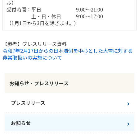
ご契約内容の確認
ル）
健康情報
受付時間：平日 9:00～21:00
お客さまに関する情報等の確認の取り組み
土・日・休日 9:00～17:00
（1月1日から3日を除きます。）
ご契約手続きの流れ
かんぽブランド
保険料のお払込方法
【参考】プレスリリース資料
かんぽアプリ～かんぽの健康と安心を手のひらに～
令和7年2月17日からの日本海側を中心とした大雪に対する
各種サービス・お知らせ
非常取扱いの実施について
保険用語集
かんぽプラチナライフサービス
お問い合わせ
かんぽ生命のサステナビリティ
ご契約のしおり・約款（Web約款）
お知らせ・プレスリリース
すこやか健康ラボ
保険用語集
お問い合わせ
プレスリリース
お客さまの声／お客さまサービス向上の取組み
ラジオ体操・みんなの体操
お知らせ
ラジオ体操ポータルサイト