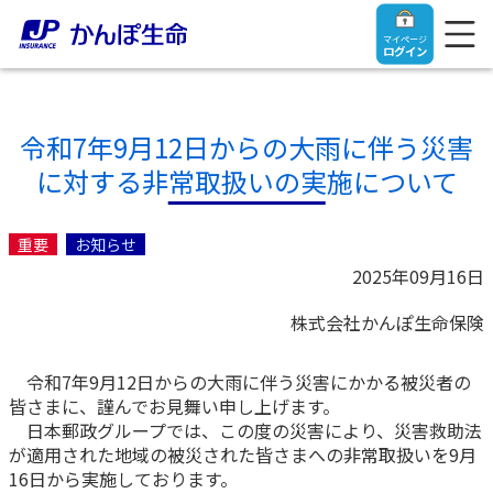
マイページ
ログイン
令和7年9月12日からの大雨に伴う災害
に対する非常取扱いの実施について
トップ
重要
お知らせ
ご契約者さま
2025年09月16日
株式会社かんぽ生命保険
保険をご検討中のお客さま
ご契約者さま
令和7年9月12日からの大雨に伴う災害にかかる被災者の
マイページログイン
法人のお客さま
保険をご検討中のお客さま
皆さまに、謹んでお見舞い申し上げます。
日本郵政グループでは、この度の災害により、災害救助法
が適用された地域の被災された皆さまへの非常取扱いを9月
お役立ち情報
【まずはご相談ください】企業経営でお悩みの方はこ
入院保険金・手術保険金のご請求
16日から実施しております。
ちら