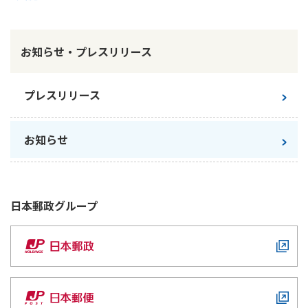
ご契約内容の確認
健康情報
お客さまに関する情報等の確認の取り組み
お知らせ・プレスリリース
ご契約手続きの流れ
かんぽブランド
保険料のお払込方法
プレスリリース
かんぽアプリ～かんぽの健康と安心を手のひらに～
各種サービス・お知らせ
保険用語集
かんぽプラチナライフサービス
お知らせ
お問い合わせ
かんぽ生命のサステナビリティ
ご契約のしおり・約款（Web約款）
すこやか健康ラボ
保険用語集
日本郵政
グループ
お問い合わせ
お客さまの声／お客さまサービス向上の取組み
ラジオ体操・みんなの体操
ラジオ体操ポータルサイト