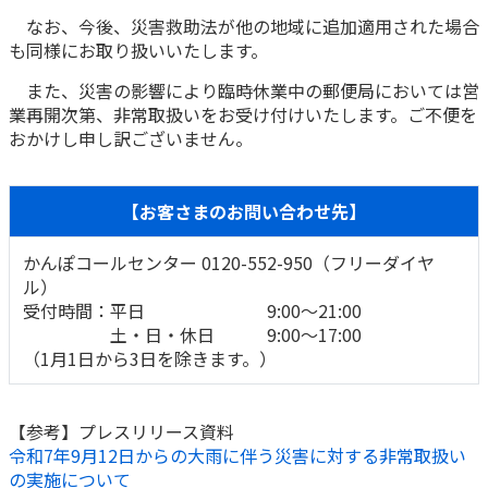
なお、今後、災害救助法が他の地域に追加適用された場合
かんぽ生命について
終身保険
も同様にお取り扱いいたします。
法人のお客さま向け商品一覧
養老保険
また、災害の影響により臨時休業中の郵便局においては営
目的から探す
よくあるご質問
かんぽ生命について
かんぽのLifeサポートナビ
定期保険
業再開次第、非常取扱いをお受け付けいたします。ご不便を
お手続き一覧
お役立ち情報
おかけし申し訳ございません。
学資保険
きっかけ・できごとから探す
お問い合わせ
かんぽ生命の団体取扱い
長寿支援保険
法人向け資料請求
【お客さまのお問い合わせ先】
お見積りシミュレーション
サステナビリティ
ご挨拶
保険
資料請求
かんぽコールセンター 0120-552-950（フリーダイヤ
お問い合わせ先
経営理念・経営戦略
医療
ル）
マイページでできること
株主・投資家のみなさまへ
会社概要
お金
受付時間：平日 9:00～21:00
新規登録
土・日・休日 9:00～17:00
財務情報
子育て
（1月1日から3日を除きます。）
ログイン
採用情報
株主・投資家のみなさまへ
ライフプラン
保険の探し方のポイント
日本郵政グループとしての取り組み
保険かんたん診断
【参考】プレスリリース資料
English
採用情報
これからのライフイベントでかかる費用とは？
令和7年9月12日からの大雨に伴う災害に対する非常取扱い
の実施について
CM・オウンドメディア／ソーシャルメディア