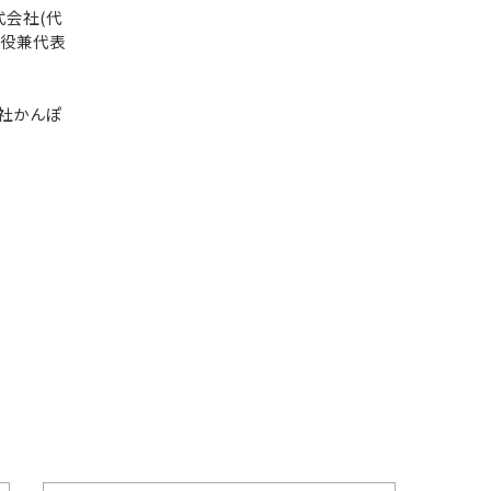
式会社(代
締役兼代表
社かんぽ