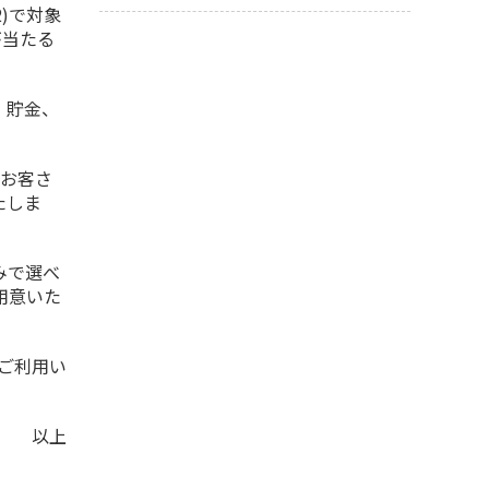
2)で対象
が当たる
、貯金、
お客さ
たしま
みで選べ
用意いた
ご利用い
以上