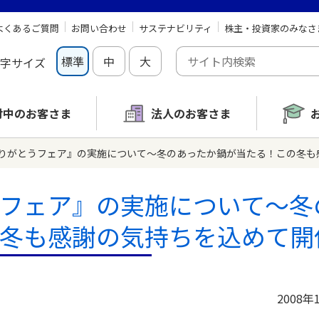
よくあるご質問
お問い合わせ
サステナビリティ
株主・投資家のみなさ
標準
中
大
字サイズ
討中の
お客さま
法人のお客さま
りがとうフェア』の実施について～冬のあったか鍋が当たる！この冬も
フェア』の実施について～冬
冬も感謝の気持ちを込めて開
2008年