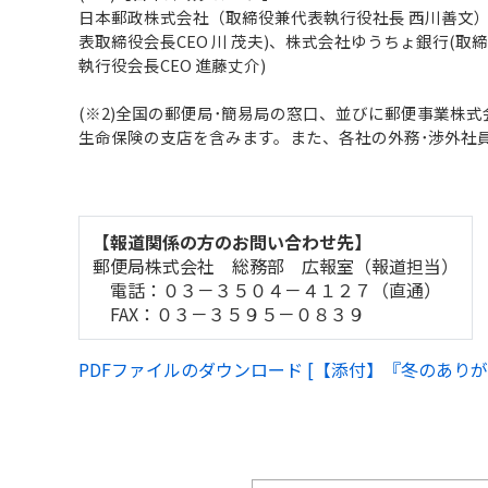
日本郵政株式会社（取締役兼代表執行役社長 西川善文）
表取締役会長CEO 川 茂夫)、株式会社ゆうちょ銀行(取
執行役会長CEO 進藤丈介)
(※2)全国の郵便局･簡易局の窓口、並びに郵便事業株
生命保険の支店を含みます。また、各社の外務･渉外社
【報道関係の方のお問い合わせ先】
郵便局株式会社 総務部 広報室（報道担当）
電話：０３－３５０４－４１２７（直通）
FAX：０３－３５９５－０８３９
PDFファイルのダウンロード [【添付】『冬のありがと