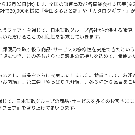
 から12月25日(木)まで、全国の郵便局及び各事業会社支店等(※
計で20,000名様に「全国ふるさと鍋」や「カタログギフト」
うフェア』を通じて、日本郵政グループ各社が提供する郵便
用いただけることの利便性を訴求していきます。
郵便局で取り扱う商品･サービスの多様性を実感できたという
好評につき、この冬もさらなる感謝の気持ちを込めて、開催い
応えし、賞品をさらに充実いたしました。特賞として、お好
いお肉編」、第二弾「やっぱり魚介編」、各３種計６品目をご
じて、日本郵政グループの商品･サービスを多くのお客さまに
うフェア』を盛り上げてまいります。