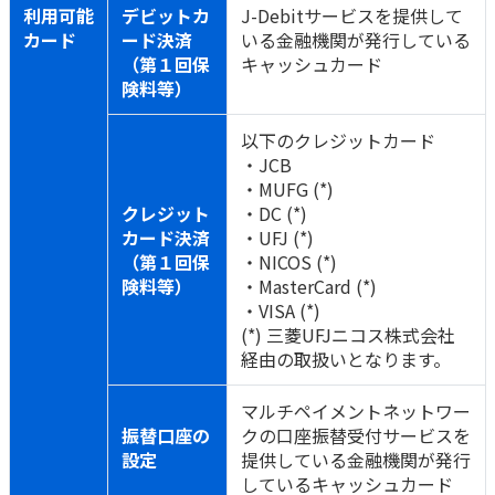
利用可能
デビットカ
J-Debitサービスを提供して
カード
ード決済
いる金融機関が発行している
（第１回保
キャッシュカード
険料等）
以下のクレジットカード
・JCB
・MUFG (*)
クレジット
・DC (*)
カード決済
・UFJ (*)
（第１回保
・NICOS (*)
険料等）
・MasterCard (*)
・VISA (*)
(*) 三菱UFJニコス株式会社
経由の取扱いとなります。
マルチペイメントネットワー
振替口座の
クの口座振替受付サービスを
設定
提供している金融機関が発行
しているキャッシュカード