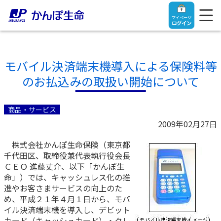
マイページ
ログイン
モバイル決済端末機導入による保険料等
のお払込みの取扱い開始について
トップ
商品・サービス
ご契約者さま
2009年02月27日
株式会社かんぽ生命保険（東京都
保険をご検討中のお客さま
ご契約者さま
千代田区、取締役兼代表執行役会長
ＣＥＯ 進藤丈介、以下「かんぽ生
マイページログイン
命」）では、キャッシュレス化の推
法人のお客さま
保険をご検討中のお客さま
進やお客さまサービスの向上のた
め、平成２１年４月１日から、モバ
お役立ち情報
【まずはご相談ください】企業経営でお悩みの方はこ
入院保険金・手術保険金のご請求
イル決済端末機を導入し、デビット
ちら
カード（キャッシュカード）・クレ