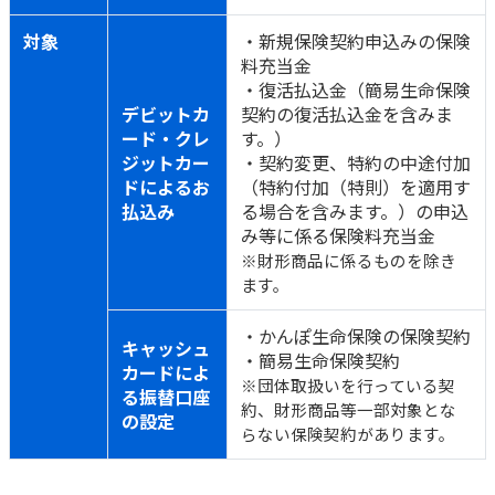
対象
・新規保険契約申込みの保険
料充当金
・復活払込金（簡易生命保険
デビットカ
契約の復活払込金を含みま
ード・クレ
す。）
ジットカー
・契約変更、特約の中途付加
ドによるお
（特約付加（特則）を適用す
払込み
る場合を含みます。）の申込
み等に係る保険料充当金
※財形商品に係るものを除き
ます。
・かんぽ生命保険の保険契約
キャッシュ
・簡易生命保険契約
カードによ
※団体取扱いを行っている契
る振替口座
約、財形商品等一部対象とな
の設定
らない保険契約があります。