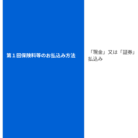
ご契約内容の確認
健康情報
お客さまに関する情報等の確認の取り組み
ご契約手続きの流れ
かんぽブランド
保険料のお払込方法
かんぽアプリ～かんぽの健康と安心を手のひらに～
各種サービス・お知らせ
「現金」又は「証券」
第１回保険料等のお払込み方法
保険用語集
払込み
かんぽプラチナライフサービス
お問い合わせ
かんぽ生命のサステナビリティ
ご契約のしおり・約款（Web約款）
すこやか健康ラボ
保険用語集
お問い合わせ
お客さまの声／お客さまサービス向上の取組み
ラジオ体操・みんなの体操
ラジオ体操ポータルサイト