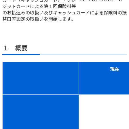
ジットカードによる第１回保険料等
かんぽ生命について
終身保険
のお払込みの取扱い及びキャッシュカードによる保険料の振
法人のお客さま向け商品一覧
替口座設定の取扱いを開始します。
養老保険
目的から探す
よくあるご質問
かんぽ生命について
かんぽのLifeサポートナビ
定期保険
お手続き一覧
お役立ち情報
学資保険
きっかけ・できごとから探す
お問い合わせ
かんぽ生命の団体取扱い
１ 概要
長寿支援保険
法人向け資料請求
お見積りシミュレーション
サステナビリティ
ご挨拶
保険
資料請求
現在
お問い合わせ先
経営理念・経営戦略
医療
マイページでできること
株主・投資家のみなさまへ
会社概要
お金
新規登録
財務情報
子育て
ログイン
採用情報
株主・投資家のみなさまへ
ライフプラン
保険の探し方のポイント
日本郵政グループとしての取り組み
保険かんたん診断
English
採用情報
これからのライフイベントでかかる費用とは？
CM・オウンドメディア／ソーシャルメディア