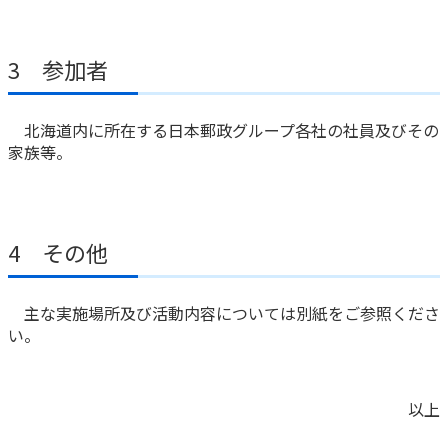
ご契約内容の確認
健康情報
お客さまに関する情報等の確認の取り組み
3 参加者
ご契約手続きの流れ
かんぽブランド
保険料のお払込方法
北海道内に所在する日本郵政グループ各社の社員及びその
かんぽアプリ～かんぽの健康と安心を手のひらに～
家族等。
各種サービス・お知らせ
保険用語集
かんぽプラチナライフサービス
お問い合わせ
かんぽ生命のサステナビリティ
4 その他
ご契約のしおり・約款（Web約款）
すこやか健康ラボ
保険用語集
主な実施場所及び活動内容については別紙をご参照くださ
お問い合わせ
い。
お客さまの声／お客さまサービス向上の取組み
ラジオ体操・みんなの体操
以上
ラジオ体操ポータルサイト