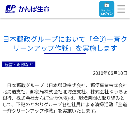
マイページ
ログイン
日本郵政グループにおいて「全道一斉ク
リーンアップ作戦」を実施します
トップ
経営・財務など
ご契約者さま
2010年06月10日
日本郵政グループ（日本郵政株式会社、郵便事業株式会社
保険をご検討中のお客さま
ご契約者さま
北海道支社、郵便局株式会社北海道支社、株式会社ゆうちょ
銀行、株式会社かんぽ生命保険)は、環境月間の取り組みと
マイページログイン
して、下記のとおりグループ各社社員による清掃活動「全道
法人のお客さま
保険をご検討中のお客さま
一斉クリーンアップ作戦」を実施いたします。
お役立ち情報
【まずはご相談ください】企業経営でお悩みの方はこ
入院保険金・手術保険金のご請求
ちら