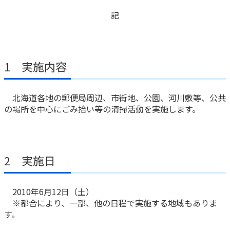
記
かんぽ生命について
終身保険
法人のお客さま向け商品一覧
養老保険
目的から探す
よくあるご質問
かんぽ生命について
かんぽのLifeサポートナビ
定期保険
お手続き一覧
お役立ち情報
1 実施内容
学資保険
きっかけ・できごとから探す
お問い合わせ
かんぽ生命の団体取扱い
長寿支援保険
法人向け資料請求
北海道各地の郵便局周辺、市街地、公園、河川敷等、公共
お見積りシミュレーション
の場所を中心にごみ拾い等の清掃活動を実施します。
サステナビリティ
ご挨拶
保険
資料請求
お問い合わせ先
経営理念・経営戦略
医療
マイページでできること
株主・投資家のみなさまへ
会社概要
お金
新規登録
2 実施日
財務情報
子育て
ログイン
採用情報
株主・投資家のみなさまへ
ライフプラン
保険の探し方のポイント
2010年6月12日（土）
日本郵政グループとしての取り組み
保険かんたん診断
※都合により、一部、他の日程で実施する地域もありま
English
採用情報
これからのライフイベントでかかる費用とは？
す。
CM・オウンドメディア／ソーシャルメディア