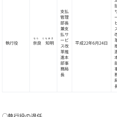
かんぽジャンクション
支払
管理
部長
兼支
払サ
なら ともあき
ービ
執行役
奈良 知明
平成22年6月24日
ス改
革推
進本
部事
務局
長
○執行役の退任