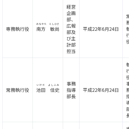
ご契約内容の確認
健康情報
経営
お客さまに関する情報等の確認の取り組み
企画
部、
みなかた としひさ
広報
ご契約手続きの流れ
専務執行役
南方 敏尚
平成22年6月24日
部及
かんぽブランド
保険料のお払込方法
び主
かんぽアプリ～かんぽの健康と安心を手のひらに～
計部
各種サービス・お知らせ
担当
保険用語集
かんぽプラチナライフサービス
お問い合わせ
かんぽ生命のサステナビリティ
ご契約のしおり・約款（Web約款）
すこやか健康ラボ
事務
保険用語集
いけだ よしふみ
常務執行役
池田 佳史
指導
平成22年6月24日
お問い合わせ
部長
お客さまの声／お客さまサービス向上の取組み
ラジオ体操・みんなの体操
ラジオ体操ポータルサイト