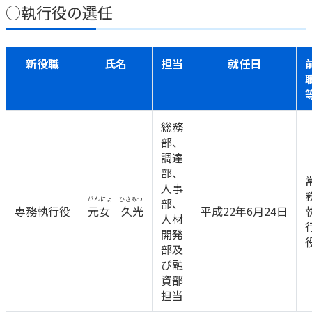
○執行役の選任
かんぽ生命について
終身保険
法人のお客さま向け商品一覧
養老保険
目的から探す
新役職
氏名
担当
就任日
よくあるご質問
かんぽ生命について
かんぽのLifeサポートナビ
定期保険
お手続き一覧
お役立ち情報
学資保険
きっかけ・できごとから探す
お問い合わせ
かんぽ生命の団体取扱い
長寿支援保険
総務
法人向け資料請求
お見積りシミュレーション
部、
サステナビリティ
ご挨拶
保険
調達
資料請求
部、
お問い合わせ先
経営理念・経営戦略
医療
マイページでできること
人事
株主・投資家のみなさまへ
会社概要
お金
がんにょ ひさみつ
部、
新規登録
専務執行役
元女 久光
平成22年6月24日
財務情報
子育て
人材
ログイン
採用情報
開発
株主・投資家のみなさまへ
ライフプラン
保険の探し方のポイント
部及
日本郵政グループとしての取り組み
び融
保険かんたん診断
English
資部
採用情報
これからのライフイベントでかかる費用とは？
担当
CM・オウンドメディア／ソーシャルメディア