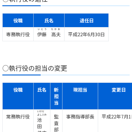
役職
氏名
退任日
いとう たかお
専務執行役
伊藤 高夫
平成22年6月30日
○執行役の担当の変更
役職
氏名
新
現担当
変更日
担
当
いけだ
常務執行役
よしふみ
監
事務指導部長
平成22年7月
池
査
田
部