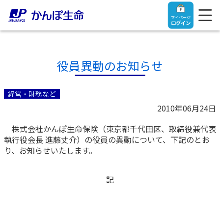
マイページ
ログイン
役員異動のお知らせ
トップ
経営・財務など
2010年06月24日
ご契約者さま
株式会社かんぽ生命保険（東京都千代田区、取締役兼代表
執行役会長 進藤丈介）の役員の異動について、下記のとお
保険をご検討中のお客さま
ご契約者さま
り、お知らせいたします。
マイページログイン
法人のお客さま
保険をご検討中のお客さま
記
お役立ち情報
【まずはご相談ください】企業経営でお悩みの方はこ
入院保険金・手術保険金のご請求
ちら