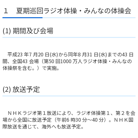
ご契約内容の確認
健康情報
１ 夏期巡回ラジオ体操・みんなの体操会
お客さまに関する情報等の確認の取り組み
(1) 期間及び会場
ご契約手続きの流れ
かんぽブランド
保険料のお払込方法
かんぽアプリ～かんぽの健康と安心を手のひらに～
各種サービス・お知らせ
平成23 年7 月20 日(水)から同年8 月31 日(水)までの43 日
保険用語集
かんぽプラチナライフサービス
間、全国43 会場（第50 回1000 万人ラジオ体操・みんなの
体操祭を含む。）で実施。
お問い合わせ
かんぽ生命のサステナビリティ
ご契約のしおり・約款（Web約款）
すこやか健康ラボ
(2) 放送予定
保険用語集
お問い合わせ
お客さまの声／お客さまサービス向上の取組み
ＮＨＫラジオ第１放送により、ラジオ体操第１、第２を会
場から全国に放送予定（午前6 時30 分～40 分）。ＮＨＫ国
ラジオ体操・みんなの体操
際放送を通じて、海外へも放送予定。
ラジオ体操ポータルサイト