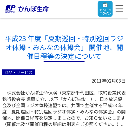
マイページ
ログイン
平成23 年度「夏期巡回・特別巡回ラジ
オ体操・みんなの体操会」 開催地、開
トップ
催日程等の決定について
ご契約者さま
商品・サービス
2011年02月03日
保険をご検討中のお客さま
ご契約者さま
株式会社かんぽ生命保険（東京都千代田区、取締役兼代表
執行役会長 進藤丈介、以下「かんぽ生命」）、日本放送協
マイページログイン
法人のお客さま
保険をご検討中のお客さま
会及び全国ラジオ体操連盟では、共同で主催する平成23 年
度「夏期巡回・特別巡回ラジオ体操・みんなの体操会」の開
催地、開催日程等を決定しましたので、お知らせいたします
お役立ち情報
【まずはご相談ください】企業経営でお悩みの方はこ
入院保険金・手術保険金のご請求
（開催地及び開催日程の詳細は別表をご参照ください。）。
ちら