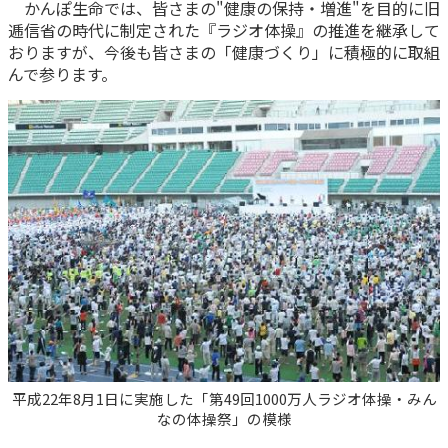
かんぽ生命では、皆さまの"健康の保持・増進"を目的に旧
逓信省の時代に制定された『ラジオ体操』の推進を継承して
かんぽ生命について
終身保険
おりますが、今後も皆さまの「健康づくり」に積極的に取組
法人のお客さま向け商品一覧
養老保険
んで参ります。
目的から探す
よくあるご質問
かんぽ生命について
かんぽのLifeサポートナビ
定期保険
お手続き一覧
お役立ち情報
学資保険
きっかけ・できごとから探す
お問い合わせ
かんぽ生命の団体取扱い
長寿支援保険
法人向け資料請求
お見積りシミュレーション
サステナビリティ
ご挨拶
保険
資料請求
お問い合わせ先
経営理念・経営戦略
医療
マイページでできること
株主・投資家のみなさまへ
会社概要
お金
新規登録
財務情報
子育て
ログイン
採用情報
株主・投資家のみなさまへ
ライフプラン
保険の探し方のポイント
日本郵政グループとしての取り組み
保険かんたん診断
English
平成22年8月1日に実施した「第49回1000万人ラジオ体操・みん
採用情報
これからのライフイベントでかかる費用とは？
なの体操祭」の模様
CM・オウンドメディア／ソーシャルメディア