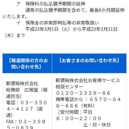
ア 保険料の払込猶予期間の延伸
通常の払込猶予期間を含めて、最長6か月間延伸
かんぽジャンクション
いたします。
イ 保険金の非常即時払等の非常取扱い
平成23年3月1日（火）から平成23年3月31日
（木）まで
【報道関係の方のお
【お客さまのお問い合わせ先】
問い合わせ先】
郵便局株式会社お客様サービス
郵便局株式会社
相談センター
総務部 広報室（報
０１２０－２３２８－８６
道担当）
携帯電話から ：０５７０－０４
電話：０３－３５０
６－６６６（有料）
４－４１２７（直
〔受付時間：平日
通）
８：００～２２：００
FAX：０３－３５９
土・日・休日
５－０８３９