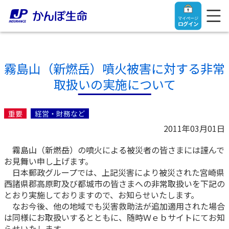
マイページ
ログイン
霧島山（新燃岳）噴火被害に対する非常
取扱いの実施について
トップ
重要
経営・財務など
ご契約者さま
2011年03月01日
霧島山（新燃岳）の噴火による被災者の皆さまには謹んで
保険をご検討中のお客さま
ご契約者さま
お見舞い申し上げます。
日本郵政グループでは、上記災害により被災された宮崎県
マイページログイン
西諸県郡高原町及び都城市の皆さまへの非常取扱いを下記の
法人のお客さま
保険をご検討中のお客さま
とおり実施しておりますので、お知らせいたします。
なお今後、他の地域でも災害救助法が追加適用された場合
お役立ち情報
【まずはご相談ください】企業経営でお悩みの方はこ
入院保険金・手術保険金のご請求
は同様にお取扱いするとともに、随時Ｗｅｂサイトにてお知
ちら
らせいたします。