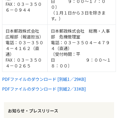
日 ９：００～１７：０
FAX：０３－３５０
０〕
６－０９４４
（１月１日から３日を除きま
す。）
日本郵政株式会社
日本郵政株式会社 総務・人事
広報部（報道担当）
部 危機管理室
電話：０３－３５０
電話：０３－３５０４－４７９
４－４１６２（直
４（直通）
通）
〔受付時間：平
FAX：０３－３５０
日 ９：００～１
４－０２６５
８：００〕
PDFファイルのダウンロード [別紙1／29KB]
PDFファイルのダウンロード [別紙2／33KB]
お知らせ・プレスリリース