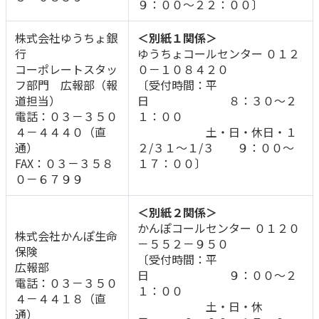
９：００～２２：００〕
株式会社ゆうちょ銀
＜別紙１関係＞
行
ゆうちょコールセンター ０１２
コーポレートスタッ
０－１０８４２０
フ部門 広報部（報
〔受付時間：平
道担当）
日 ８：３０～２
電話：０３－３５０
１：００
４－４４４０（直
土・日・休日・１
通）
２/３１～１/３ ９：００～
FAX：０３－３５８
１７：００〕
０－６７９９
＜別紙２関係＞
かんぽコールセンター ０１２０
株式会社かんぽ生命
－５５２－９５０
保険
〔受付時間：平
広報部
日 ９：００～２
電話：０３－３５０
１：００
４－４４１８（直
土・日・休
通）