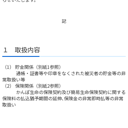
かんぽ生命について
終身保険
法人のお客さま向け商品一覧
養老保険
記
目的から探す
よくあるご質問
かんぽ生命について
かんぽのLifeサポートナビ
定期保険
お手続き一覧
お役立ち情報
学資保険
きっかけ・できごとから探す
お問い合わせ
かんぽ生命の団体取扱い
長寿支援保険
１ 取扱内容
法人向け資料請求
お見積りシミュレーション
サステナビリティ
ご挨拶
保険
資料請求
（1） 貯金関係（別紙1参照）
お問い合わせ先
経営理念・経営戦略
医療
通帳・証書等や印章をなくされた被災者の貯金等の非
マイページでできること
株主・投資家のみなさまへ
常取扱い等
会社概要
お金
新規登録
（2） 保険関係（別紙2参照）
財務情報
子育て
かんぽ生命の保険契約及び簡易生命保険契約に関する
ログイン
採用情報
保険料の払込猶予期間の延伸､保険金の非常即時払等の非常
株主・投資家のみなさまへ
ライフプラン
保険の探し方のポイント
取扱い
日本郵政グループとしての取り組み
保険かんたん診断
English
採用情報
これからのライフイベントでかかる費用とは？
CM・オウンドメディア／ソーシャルメディア