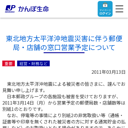
マイページ
ログイン
東北地方太平洋沖地震災害に伴う郵便
局・店舗の窓口営業予定について
トップ
重要
経営・財務など
ご契約者さま
2011年03月13日
東北地方太平洋沖地震による被災者の皆さまに、謹んでお
保険をご検討中のお客さま
ご契約者さま
見舞い申し上げます。
日本郵政グループの各施設も被害を受けておりますが、
マイページログイン
2011年3月14日（月）から営業予定の郵便局数・店舗数等は
法人のお客さま
保険をご検討中のお客さま
別紙1のとおりです。
なお、停電等の事情により別紙2の非常取扱い等（通帳・
お役立ち情報
【まずはご相談ください】企業経営でお悩みの方はこ
入院保険金・手術保険金のご請求
証書等や印章を無くされた被災者の方に対する通常貯金の払
ちら
戻しなど）のお取扱いとなる場合がありますので、あらかじ