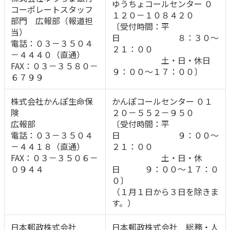
ゆうちょコールセンター ０
ご契約内容の確認
コーポレートスタッフ
健康情報
１２０－１０８４２０
お客さまに関する情報等の確認の取り組み
部門 広報部（報道担
〔受付時間：平
当）
日 ８：３０～
電話：０３－３５０４
ご契約手続きの流れ
２１：００
－４４４０（直通）
かんぽブランド
土・日・休日
保険料のお払込方法
FAX：０３－３５８０－
９：００～１７：００〕
かんぽアプリ～かんぽの健康と安心を手のひらに～
６７９９
各種サービス・お知らせ
保険用語集
かんぽプラチナライフサービス
株式会社かんぽ生命保
かんぽコールセンター ０１
険
２０－５５２－９５０
お問い合わせ
かんぽ生命のサステナビリティ
広報部
〔受付時間：平
ご契約のしおり・約款（Web約款）
電話：０３－３５０４
日 ９：００～
すこやか健康ラボ
－４４１８（直通）
２１：００
保険用語集
FAX：０３－３５０６－
土・日・休
お問い合わせ
０９４４
日 ９：００～１７：０
０〕
お客さまの声／お客さまサービス向上の取組み
（１月１日から３日を除きま
ラジオ体操・みんなの体操
す。）
ラジオ体操ポータルサイト
日本郵政株式会社
日本郵政株式会社 総務・人