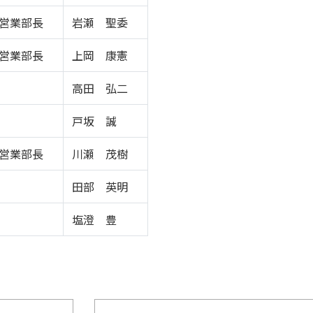
営業部長
岩瀬 聖委
営業部長
上岡 康憲
高田 弘二
戸坂 誠
営業部長
川瀬 茂樹
田部 英明
塩澄 豊