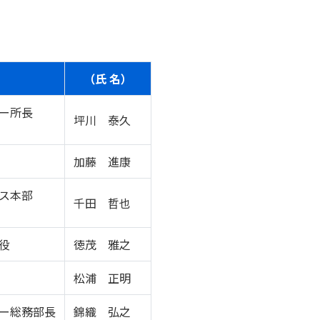
（氏 名）
ー所長
坪川 泰久
加藤 進康
ス本部
千田 哲也
役
徳茂 雅之
松浦 正明
ー総務部長
錦織 弘之