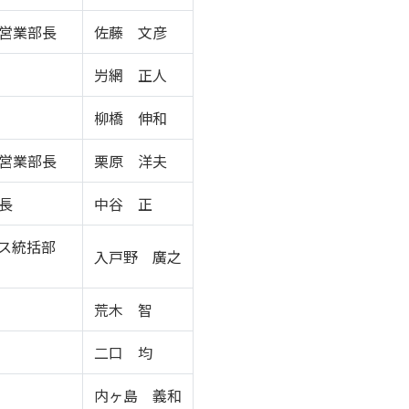
営業部長
佐藤 文彦
屶網 正人
柳橋 伸和
営業部長
栗原 洋夫
長
中谷 正
ス統括部
入戸野 廣之
荒木 智
二口 均
内ヶ島 義和